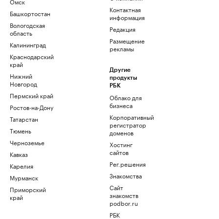
Омск
Контактная
Башкортостан
информация
Вологодская
Редакция
область
Размещение
Калининград
рекламы
Краснодарский
край
Другие
Нижний
продукты
Новгород
РБК
Пермский край
Облако для
бизнеса
Ростов-на-Дону
Корпоративный
Татарстан
регистратор
Тюмень
доменов
Черноземье
Хостинг
сайтов
Кавказ
Рег.решения
Карелия
Знакомства
Мурманск
Сайт
Приморский
знакомств
край
podbor.ru
РБК