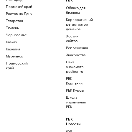
РБК
Пермский край
Облако для
бизнеса
Ростов-на-Дону
Корпоративный
Татарстан
регистратор
Тюмень
доменов
Черноземье
Хостинг
сайтов
Кавказ
Рег.решения
Карелия
Знакомства
Мурманск
Сайт
Приморский
знакомств
край
podbor.ru
РБК
Компании
РБК Курсы
Школа
управления
РБК
РБК
Новости
iOS