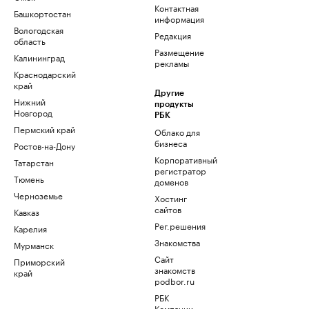
Контактная
Башкортостан
информация
Вологодская
Редакция
область
Размещение
Калининград
рекламы
Краснодарский
край
Другие
Нижний
продукты
Новгород
РБК
Пермский край
Облако для
бизнеса
Ростов-на-Дону
Корпоративный
Татарстан
регистратор
Тюмень
доменов
Черноземье
Хостинг
сайтов
Кавказ
Рег.решения
Карелия
Знакомства
Мурманск
Сайт
Приморский
знакомств
край
podbor.ru
РБК
Компании