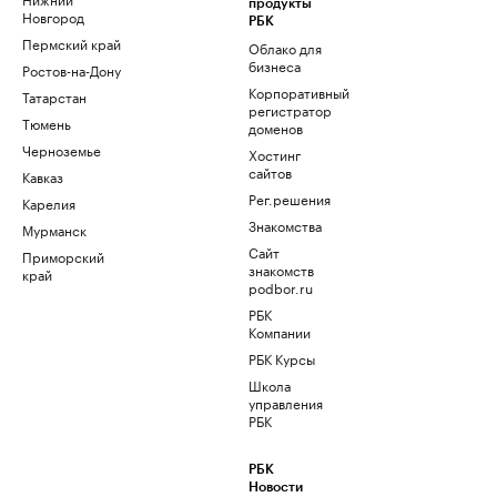
продукты
Новгород
РБК
Пермский край
Облако для
бизнеса
Ростов-на-Дону
Корпоративный
Татарстан
регистратор
Тюмень
доменов
Черноземье
Хостинг
сайтов
Кавказ
Рег.решения
Карелия
Знакомства
Мурманск
Сайт
Приморский
знакомств
край
podbor.ru
РБК
Компании
РБК Курсы
Школа
управления
РБК
РБК
Новости