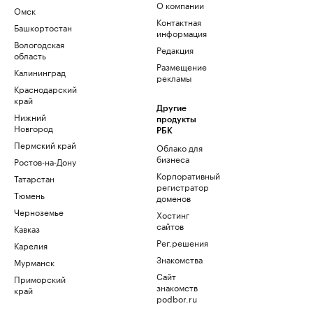
О компании
Омск
Контактная
Башкортостан
информация
Вологодская
Редакция
область
Размещение
Калининград
рекламы
Краснодарский
край
Другие
Нижний
продукты
Новгород
РБК
Пермский край
Облако для
бизнеса
Ростов-на-Дону
Корпоративный
Татарстан
регистратор
Тюмень
доменов
Черноземье
Хостинг
сайтов
Кавказ
Рег.решения
Карелия
Знакомства
Мурманск
Сайт
Приморский
знакомств
край
podbor.ru