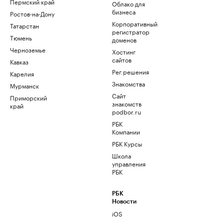
Пермский край
Облако для
бизнеса
Ростов-на-Дону
Корпоративный
Татарстан
регистратор
Тюмень
доменов
Черноземье
Хостинг
сайтов
Кавказ
Рег.решения
Карелия
Знакомства
Мурманск
Сайт
Приморский
знакомств
край
podbor.ru
РБК
Компании
РБК Курсы
Школа
управления
РБК
РБК
Новости
iOS