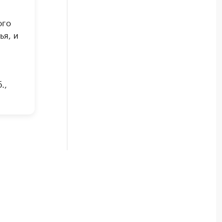
ого
ья, и
.,