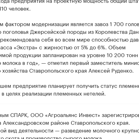
хода предприятия на проектную мощность общий шта
110 человек.
м фактором модернизации является завоз 1 700 голо
о поголовья Джерсейской породы из Королевства Дан
арекомендовала себя во всем мире способностью дав
ласса «Экстра» с жирностью от 5% до 6%. Объем
имой продукции запланирован на уровне 10 200 тонн
 молока в год», — отметил первый заместитель мини
 хозяйства Ставропольского края Алексей Руденко.
йшем предприятие планирует получить статус племен
 в целях реализации племенных нетелей.
ным СПАРК, ООО «Агроальянс Инвест» зарегистриро
 в Александровском районе Ставропольского края.
ой вид деятельности — разведение молочного крупн
го скота и производство сырого молока.