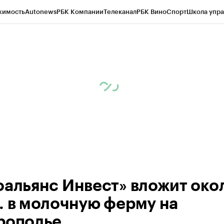
жимость
Autonews
РБК Компании
Телеканал
РБК Вино
Спорт
Школа упра
ипто
РБК Бизнес-среда
Дискуссионный клуб
Исследования
Кредитные 
Экономика
Бизнес
Технологии и медиа
Финансы
Рынок наличной валю
оальянс Инвест» вложит око
. в молочную ферму на
рополье