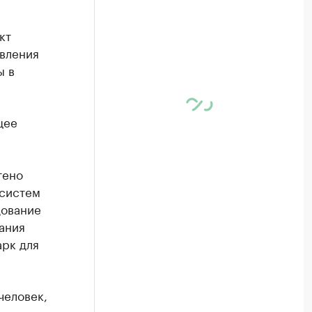
кт
вления
ы в
щее
тено
 систем
дование
ания
арк для
человек,