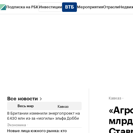
Подписка на РБК
Инвестиции
Мероприятия
Отрасли
Недви
РБК Life
Тренды
Визионеры
Национальные проекты
Город
Стиль
Кр
Конференции СПб
Спецпроекты
Проверка контрагентов
Политика
Кавказ
Все новости
Кавказ
Весь мир
«Агр
В Британии изменили энергопроект на
£430 млн из-за «могилы» эльфа Добби
млрд
Экономика
Став
Новые лица южного рынка: кто