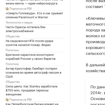
после вы
жизнь мечты — идеи нейрохирурга
составит 
Подписка на РБК
«Смерть Голливуда». Кто и как срывает
слияние Paramount и Warner
«Ключевы
Технологии и медиа
маточног
Часть Одессы осталась без
порода з
электроснабжения
молоко к
Общество
На саудовском НПЗ после удара
производ
хуситов начался пожар. Видео
коровьего
Политика
сельского
Британия нарастила мониторинг
кораблей России у своих берегов
Политика
В дальне
Актер Кристофер Ламберт потерял
хозяйства
сознание во время автограф-сессии в
США
Общество
По дан
Сила цвета. Как Stanley заработала
$750 млн, продавая термосы
2014г.
женщинам
Основн
Подписка на РБК
рогато
Как Петербургская биржа влияет на