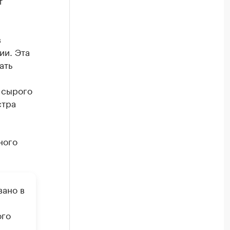
т
в
ии. Эта
ать
 сырого
стра
ного
вано в
ого