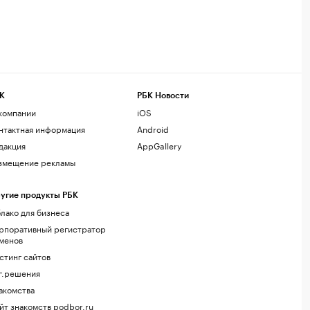
К
РБК Новости
компании
iOS
нтактная информация
Android
дакция
AppGallery
змещение рекламы
угие продукты РБК
лако для бизнеса
рпоративный регистратор
менов
стинг сайтов
г.решения
акомства
йт знакомств podbor.ru