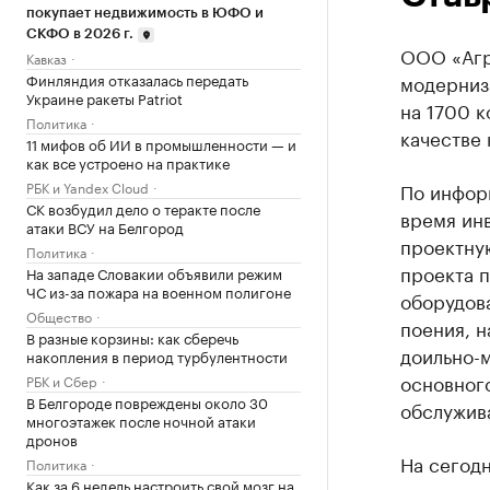
покупает недвижимость в ЮФО и
СКФО в 2026 г.
ООО «Агро
Кавказ
Финляндия отказалась передать
модерниз
Украине ракеты Patriot
на 1700 к
Политика
качестве 
11 мифов об ИИ в промышленности — и
как все устроено на практике
РБК и Yandex Cloud
По инфор
СК возбудил дело о теракте после
время ин
атаки ВСУ на Белгород
проектную
Политика
проекта 
На западе Словакии объявили режим
ЧС из-за пожара на военном полигоне
оборудов
Общество
поения, н
В разные корзины: как сберечь
доильно-
накопления в период турбулентности
основного
РБК и Сбер
В Белгороде повреждены около 30
обслужив
многоэтажек после ночной атаки
дронов
На сегод
Политика
Как за 6 недель настроить свой мозг на