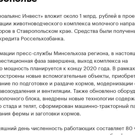
альянс Инвест» вложит около 1 млрд. рублей в прое
ации животноводческого комплекса молочного напра
оров в Ставропольском крае. Средства были получен
кредита Россельхозбанка.
мации пресс-службы Минсельхоза региона, в настоя
вестиционная фаза завершена, выход комплекса на
 мощность планируется к концу 2020 года. В рамках
построены новые вспомогательные объекты, приобре
ание по подготовке и раздаче кормов, модернизации
авозоудаления и вентиляции. Также обновлено обору
молочного блока, внедрены новые технологии содерж
 стада и телят, сформирован машинно-тракторный п
ания фермы и заготовки кормов.
няшний день численность работающих составляет 80 