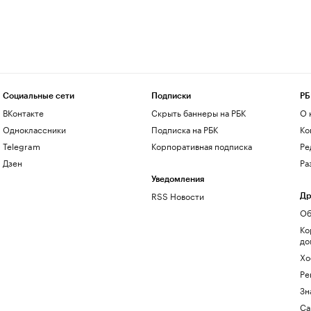
Социальные сети
Подписки
РБ
ВКонтакте
Скрыть баннеры на РБК
О 
Одноклассники
Подписка на РБК
Ко
Telegram
Корпоративная подписка
Ре
Дзен
Ра
Уведомления
RSS Новости
Др
Об
Ко
до
Хо
Ре
Зн
Са