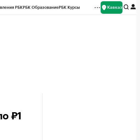
Кавказ
вления РБК
РБК Образование
РБК Курсы
рейтинги
Франшизы
Газета
Спецпроекты СПб
ты
ло ₽1