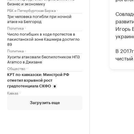
бизнес и экономику
РБК и Петербургская Биржа
Совлад
Три человека погибли при ночной
развит
атаке на Белгород
Игорь 
Политика
Число погибших в ходе протестов в
украин
пакистанской зоне Кашмира достигло
89
В 2017г
Политика
Хуситы атаковали беспилотником НПЗ
чистый 
Aramco в Джизане
Общество
КРТ по-кавказски: Минстрой РФ
отметил взрывной рост
градпотенциала СКФО
Кавказ
Загрузить еще