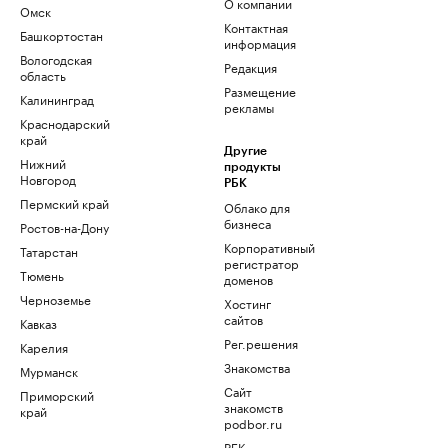
О компании
Омск
Контактная
Башкортостан
информация
Вологодская
Редакция
область
Размещение
Калининград
рекламы
Краснодарский
край
Другие
Нижний
продукты
Новгород
РБК
Пермский край
Облако для
бизнеса
Ростов-на-Дону
Корпоративный
Татарстан
регистратор
Тюмень
доменов
Черноземье
Хостинг
сайтов
Кавказ
Рег.решения
Карелия
Знакомства
Мурманск
Сайт
Приморский
знакомств
край
podbor.ru
РБК