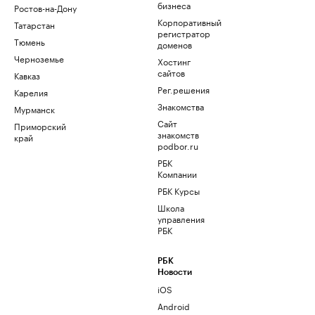
бизнеса
Ростов-на-Дону
Корпоративный
Татарстан
регистратор
Тюмень
доменов
Черноземье
Хостинг
сайтов
Кавказ
Рег.решения
Карелия
Знакомства
Мурманск
Сайт
Приморский
знакомств
край
podbor.ru
РБК
Компании
РБК Курсы
Школа
управления
РБК
РБК
Новости
iOS
Android