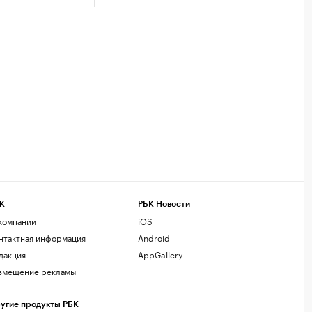
К
РБК Новости
компании
iOS
нтактная информация
Android
дакция
AppGallery
змещение рекламы
угие продукты РБК