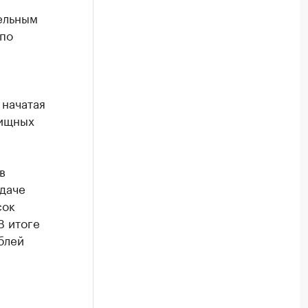
ельным
по
 начатая
лищных
в
даче
сок
В итоге
блей