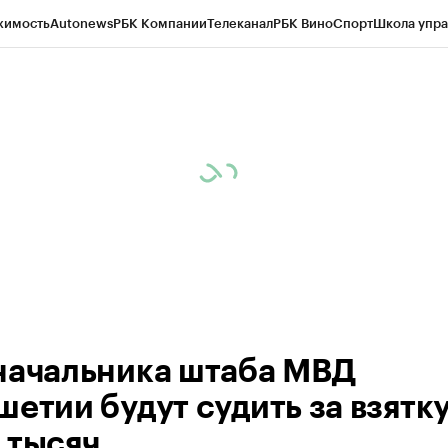
жимость
Autonews
РБК Компании
Телеканал
РБК Вино
Спорт
Школа упра
ипто
РБК Бизнес-среда
Дискуссионный клуб
Исследования
Кредитные 
Экономика
Бизнес
Технологии и медиа
Финансы
Рынок наличной валю
начальника штаба МВД
етии будут судить за взятку
 тысяч