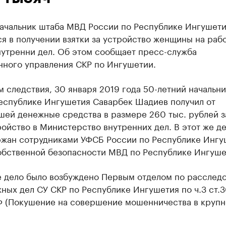
ачальник штаба МВД России по Республике Ингушет
я в получении взятки за устройство женщины на рабо
нутренни дел. Об этом сообщает пресс-служба
нного управления СКР по Ингушетии.
 следствия, 30 января 2019 года 50-летний начальн
еспублике Ингушетия Саварбек Шадиев получил от
шей денежные средства в размере 260 тыс. рублей з
ойство в Министерство внутренних дел. В этот же де
ржан сотрудниками УФСБ России по Республике Ингу
обственной безопасности МВД по Республике Ингуше
е дело было возбуждено Первым отделом по расслед
ных дел СУ СКР по Республике Ингушетия по ч.3 ст.3
РФ (Покушение на совершение мошенничества в круп