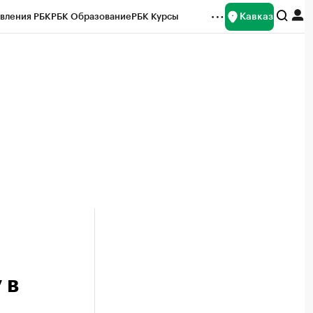
Кавказ
вления РБК
РБК Образование
РБК Курсы
рейтинги
Франшизы
Газета
Спецпроекты СПб
ты
 в