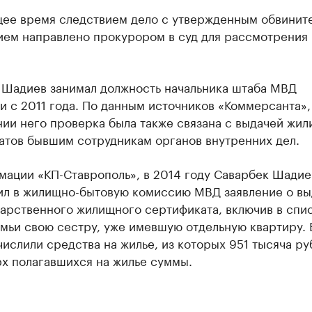
щее время следствием дело с утвержденным обвинит
ием направлено прокурором в суд для рассмотрения 
.
 Шадиев занимал должность начальника штаба МВД
 с 2011 года. По данным источников «Коммерсанта»,
нии него проверка была также связана с выдачей жи
атов бывшим сотрудникам органов внутренних дел.
мации «КП-Ставрополь», в 2014 году Саварбек Шадие
ил в жилищно-бытовую комиссию МВД заявление о вы
дарственного жилищного сертификата, включив в спи
мьи свою сестру, уже имевшую отдельную квартиру. 
ислили средства на жилье, из которых 951 тысяча ру
рх полагавшихся на жилье суммы.