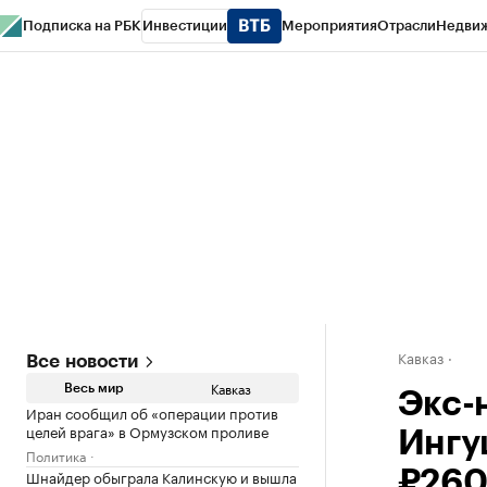
Подписка на РБК
Инвестиции
Мероприятия
Отрасли
Недви
РБК Life
Тренды
Визионеры
Национальные проекты
Город
Стиль
Кр
Конференции СПб
Спецпроекты
Проверка контрагентов
Политика
Кавказ
Все новости
Кавказ
Весь мир
Экс-
Иран сообщил об «операции против
целей врага» в Ормузском проливе
Ингуш
Политика
Шнайдер обыграла Калинскую и вышла
₽260