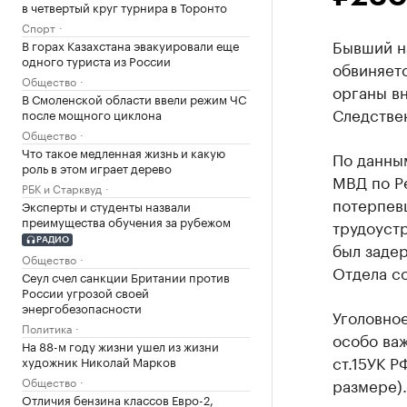
в четвертый круг турнира в Торонто
Спорт
Бывший н
В горах Казахстана эвакуировали еще
одного туриста из России
обвиняетс
Общество
органы в
В Смоленской области ввели режим ЧС
Следстве
после мощного циклона
Общество
Что такое медленная жизнь и какую
По данным
роль в этом играет дерево
МВД по Р
РБК и Старквуд
потерпев
Эксперты и студенты назвали
преимущества обучения за рубежом
трудоустр
РАДИО
был заде
Общество
Отдела с
Сеул счел санкции Британии против
России угрозой своей
энергобезопасности
Уголовно
Политика
особо важ
На 88-м году жизни ушел из жизни
ст.15УК 
художник Николай Марков
Общество
размере).
Отличия бензина классов Евро-2,