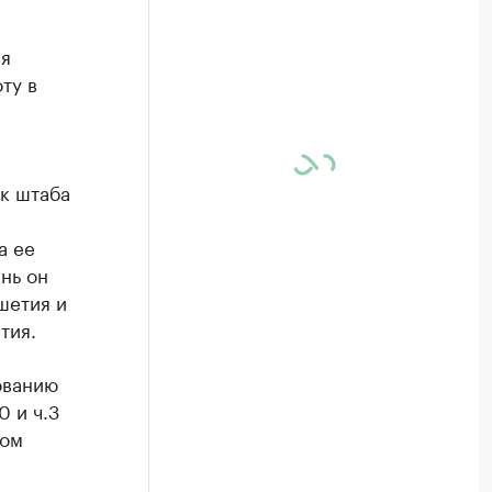
ия
ту в
ик штаба
а ее
нь он
шетия и
тия.
ованию
0 и ч.3
ном