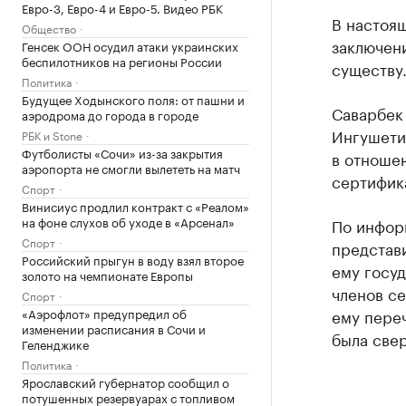
Евро-3, Евро-4 и Евро-5. Видео РБК
В настоя
Общество
заключен
Генсек ООН осудил атаки украинских
беспилотников на регионы России
существу
Политика
Будущее Ходынского поля: от пашни и
Саварбек
аэродрома до города в городе
Ингушетии
РБК и Stone
Футболисты «Сочи» из-за закрытия
в отноше
аэропорта не смогли вылететь на матч
сертифик
Спорт
Винисиус продлил контракт с «Реалом»
на фоне слухов об уходе в «Арсенал»
По инфор
Спорт
представ
Российский прыгун в воду взял второе
ему госу
золото на чемпионате Европы
членов се
Спорт
«Аэрофлот» предупредил об
ему переч
изменении расписания в Сочи и
была све
Геленджике
Политика
Ярославский губернатор сообщил о
потушенных резервуарах с топливом