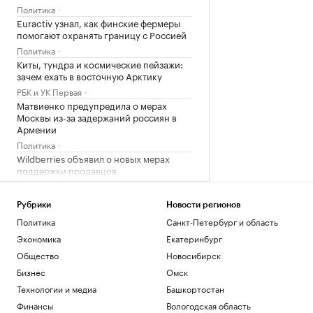
Политика
Euractiv узнал, как финские фермеры
помогают охранять границу с Россией
Политика
Киты, тундра и космические пейзажи:
зачем ехать в восточную Арктику
РБК и УК Первая
Матвиенко предупредила о мерах
Москвы из-за задержаний россиян в
Армении
Политика
Wildberries объявил о новых мерах
поддержки продавцов
Бизнес
Рубрики
Новости регионов
Загрузить еще
Политика
Санкт-Петербург и область
Экономика
Екатеринбург
Общество
Новосибирск
Бизнес
Омск
Технологии и медиа
Башкортостан
Финансы
Вологодская область