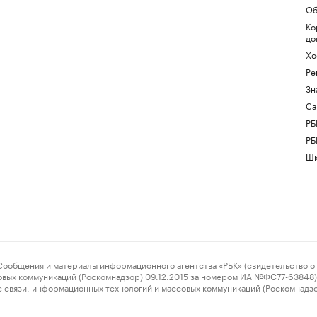
Об
Ко
до
Хо
Ре
Зн
Са
РБ
РБ
Шк
ения и материалы информационного агентства «РБК» (свидетельство о 
овых коммуникаций (Роскомнадзор) 09.12.2015 за номером ИА №ФС77-63848) 
 связи, информационных технологий и массовых коммуникаций (Роскомнадз