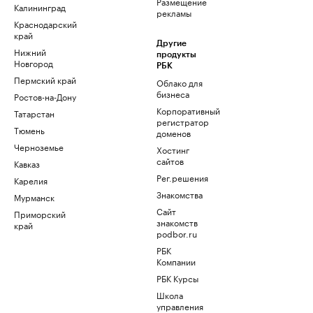
Размещение
Калининград
рекламы
Краснодарский
край
Другие
Нижний
продукты
Новгород
РБК
Пермский край
Облако для
бизнеса
Ростов-на-Дону
Корпоративный
Татарстан
регистратор
Тюмень
доменов
Черноземье
Хостинг
сайтов
Кавказ
Рег.решения
Карелия
Знакомства
Мурманск
Сайт
Приморский
знакомств
край
podbor.ru
РБК
Компании
РБК Курсы
Школа
управления