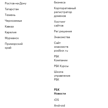
бизнеса
Ростов-на-Дону
Корпоративный
Татарстан
регистратор
Тюмень
доменов
Черноземье
Хостинг
сайтов
Кавказ
Рег.решения
Карелия
Знакомства
Мурманск
Сайт
Приморский
знакомств
край
podbor.ru
РБК
Компании
РБК Курсы
Школа
управления
РБК
РБК
Новости
iOS
Android