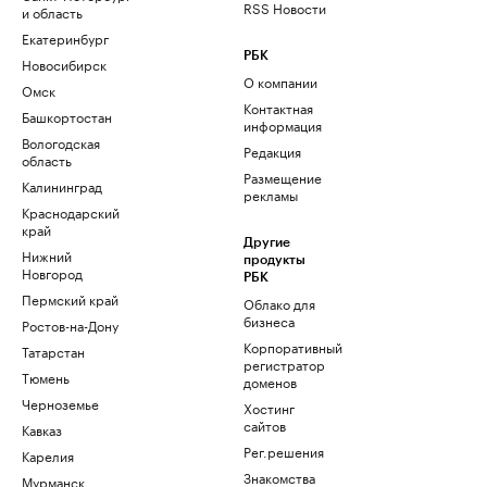
RSS Новости
и область
Екатеринбург
РБК
Новосибирск
О компании
Омск
Контактная
Башкортостан
информация
Вологодская
Редакция
область
Размещение
Калининград
рекламы
Краснодарский
край
Другие
Нижний
продукты
Новгород
РБК
Пермский край
Облако для
бизнеса
Ростов-на-Дону
Корпоративный
Татарстан
регистратор
Тюмень
доменов
Черноземье
Хостинг
сайтов
Кавказ
Рег.решения
Карелия
Знакомства
Мурманск