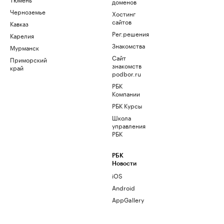
доменов
Черноземье
Хостинг
сайтов
Кавказ
Рег.решения
Карелия
Знакомства
Мурманск
Сайт
Приморский
знакомств
край
podbor.ru
РБК
Компании
РБК Курсы
Школа
управления
РБК
РБК
Новости
iOS
Android
AppGallery