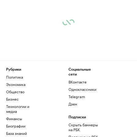
Рубрики
Социальные
сети
Политика
ВКонтакте
Экономика
Одноклассники
Общество
Telegram
Бизнес
Дзен
Технологии и
медиа
Финансы
Подписки
Скрыть баннеры
Биографии
на РБК
База знаний
Подписка на РБК