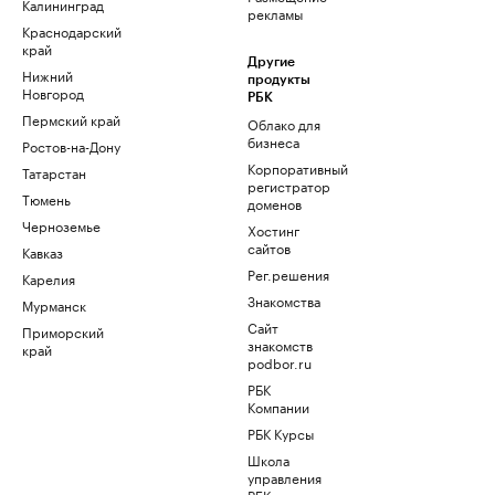
Калининград
рекламы
Краснодарский
край
Другие
Нижний
продукты
Новгород
РБК
Пермский край
Облако для
бизнеса
Ростов-на-Дону
Корпоративный
Татарстан
регистратор
Тюмень
доменов
Черноземье
Хостинг
сайтов
Кавказ
Рег.решения
Карелия
Знакомства
Мурманск
Сайт
Приморский
знакомств
край
podbor.ru
РБК
Компании
РБК Курсы
Школа
управления
РБК