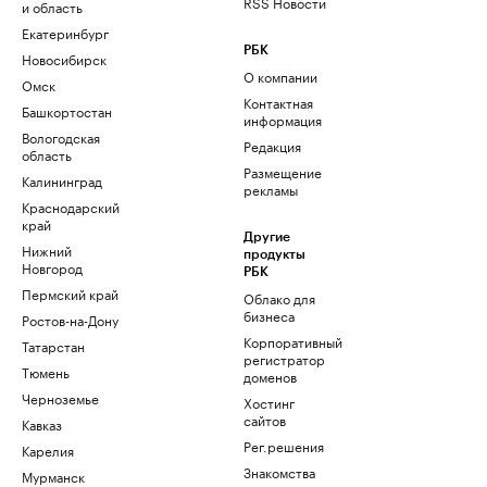
RSS Новости
и область
Екатеринбург
РБК
Новосибирск
О компании
Омск
Контактная
Башкортостан
информация
Вологодская
Редакция
область
Размещение
Калининград
рекламы
Краснодарский
край
Другие
Нижний
продукты
Новгород
РБК
Пермский край
Облако для
бизнеса
Ростов-на-Дону
Корпоративный
Татарстан
регистратор
Тюмень
доменов
Черноземье
Хостинг
сайтов
Кавказ
Рег.решения
Карелия
Знакомства
Мурманск