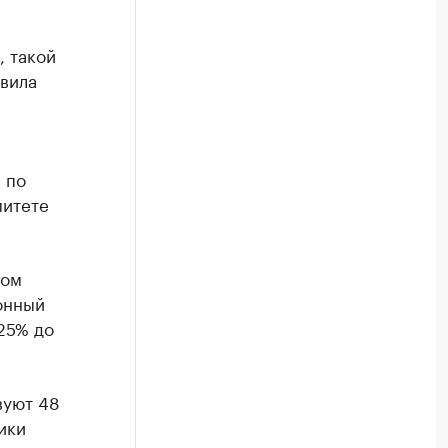
, такой
авила
 по
митете
том
онный
25% до
вуют 48
ики