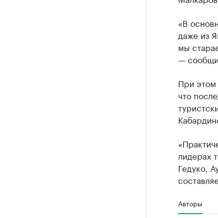
«В основн
даже из Я
мы старае
— сообщи
При этом 
что после
туристски
Кабардин
«Практич
лидерах 
Гедуко, А
составляе
Авторы