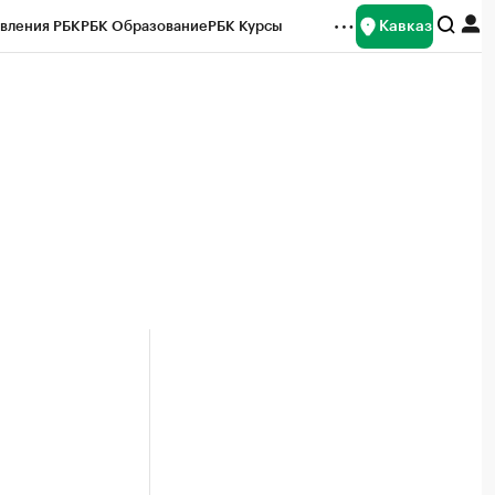
Кавказ
вления РБК
РБК Образование
РБК Курсы
рейтинги
Франшизы
Газета
Спецпроекты СПб
ты