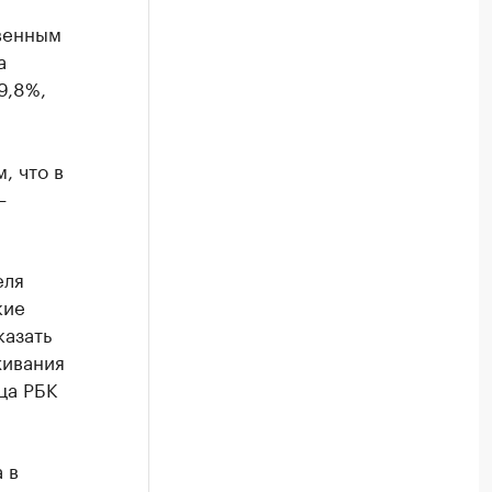
венным
а
9,8%,
, что в
—
еля
кие
казать
живания
ца РБК
 в