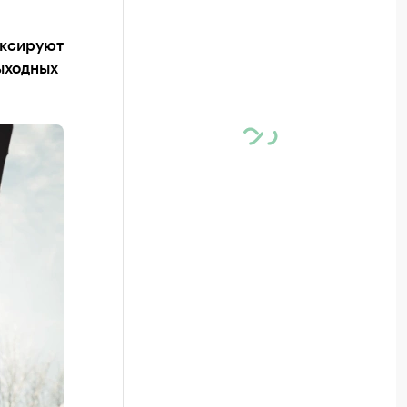
иксируют
выходных