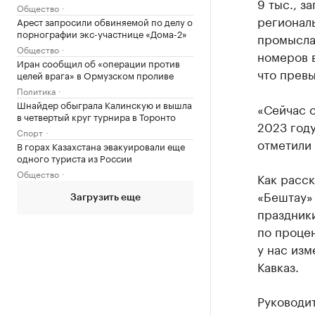
9 тыс., з
Общество
регионал
Арест запросили обвиняемой по делу о
порнографии экс-участнице «Дома-2»
промысла
Общество
номеров 
Иран сообщил об «операции против
что превы
целей врага» в Ормузском проливе
Политика
Шнайдер обыграла Калинскую и вышла
«Сейчас с
в четвертый круг турнира в Торонто
2023 год
Спорт
отметили 
В горах Казахстана эвакуировали еще
одного туриста из России
Общество
Как расск
«Бештау» 
Загрузить еще
праздники
по процен
у нас изм
Кавказ.
Руководит