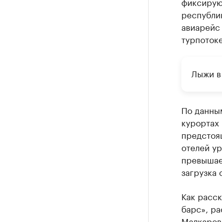
фиксируют
республик
авиарейс 
турпотоке
Лыжи в
По данны
курортах
предстоя
отелей ур
превышае
загрузка 
Как расс
барс», ра
Малкаров