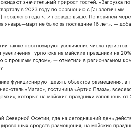
ожидают значительный прирост гостей. «Загрузка по
варталу в 2023 году по сравнению с [аналогичным
 прошлого года <…> гораздо выше. По крайней мере
за январь—март не было за последние 16 лет», — доб
ии также прогнозируют увеличение числа туристов.
 увеличения турпотока на майские праздники на 20%
ю с прошлым годом», — отметили в региональном ко
у.
лике функционируют девять объектов размещения, в 
нес-отель «Магас», гостиница «Артис Плаза», всесез
рмхи», которые на майские праздники заполнены от 
ей Северной Осетии, где на сегодняшний день дейст
цированных средств размещения, на майские праздн