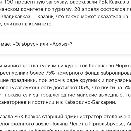
 100-процентную загрузку, рассказали РБК Кавказ в
анском комитете по туризму. 28 апреля состоялся 
Владикавказ — Казань, что также может сказаться на
, считают в комитете.
 мае: «Эльбрус» или «Архыз»?
м министерства туризма и курортов Карачаево-Черке
 республики более 75% номерного фонда заброниров
щие праздники, при этом в ряде крупных и популярн
овень загруженности достигает 95%, что почти на 5%
т показатели за прошлогодние майские выходные. Та
санаториев и гостиниц и в Кабардино-Балкарии.
казала РБК Кавказ старший администратор отеля «Сн
сположенного возле Поляны Чегет в Приэльбрусье, А
а, загрузка на ближайшие майские дни уже превысил