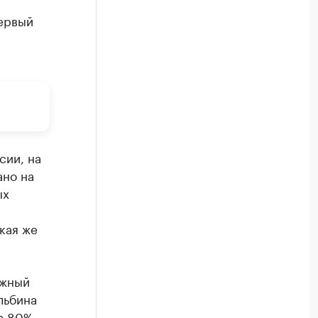
первый
сии, на
ано на
ых
кая же
ежный
льбина
а 80%.