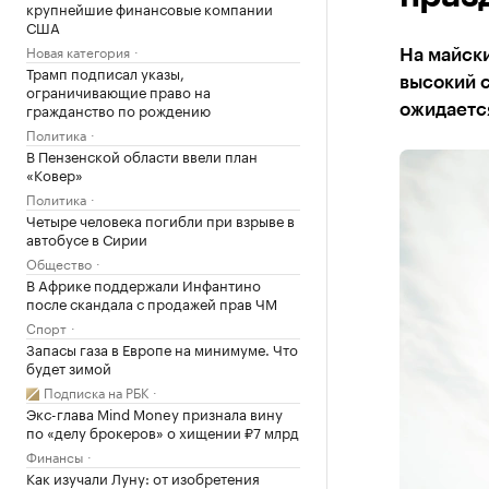
крупнейшие финансовые компании
США
Новая категория
На майски
Трамп подписал указы,
высокий с
ограничивающие право на
гражданство по рождению
ожидается
Политика
В Пензенской области ввели план
«Ковер»
Политика
Четыре человека погибли при взрыве в
автобусе в Сирии
Общество
В Африке поддержали Инфантино
после скандала с продажей прав ЧМ
Спорт
Запасы газа в Европе на минимуме. Что
будет зимой
Подписка на РБК
Экс-глава Mind Money признала вину
по «делу брокеров» о хищении ₽7 млрд
Финансы
Как изучали Луну: от изобретения