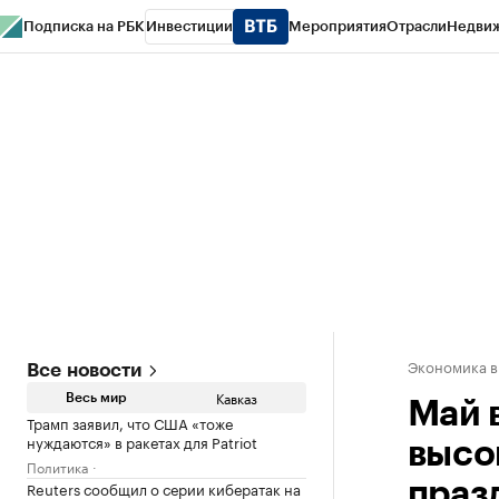
Подписка на РБК
Инвестиции
Мероприятия
Отрасли
Недви
РБК Life
Тренды
Визионеры
Национальные проекты
Город
Стиль
Кр
Конференции СПб
Спецпроекты
Проверка контрагентов
Политика
Экономика в
Все новости
Кавказ
Весь мир
Май 
Трамп заявил, что США «тоже
нуждаются» в ракетах для Patriot
высо
Политика
Reuters сообщил о серии кибератак на
праз