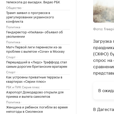
телескопа до высадки. Видео РБК
Общество
Трамп заявил о прогрессе в
урегулировании украинского
конфликта
Политика
Фото: freep
Гендиректор «ИжАвиа» объявил об
увольнении
Загрузка 
Политика
праздники
Матч Первой лиги перенесли из-за
проблем с вылетом «Сочи» в Москву
(СКФО) б
Спорт
спрос на 
Перешедший в «Лидс» Траффорд стал
сравнени
самым дорогим британским вратарем
представи
Спорт
Как устроены приватные террасы в
квартирах «Серии плюс»
РБК и ПИК Серия плюс
В ожид
Аэропорт Домодедово открыли для
приема и вылета самолетов
Политика
Женщина и ребенок погибли во время
В Дагест
непогоды в Смоленске