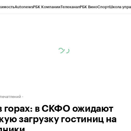
жимость
Autonews
РБК Компании
Телеканал
РБК Вино
Спорт
Школа упра
ипто
РБК Бизнес-среда
Дискуссионный клуб
Исследования
Кредитные 
Экономика
Бизнес
Технологии и медиа
Финансы
Рынок наличной валю
печатлений
в горах: в СКФО ожидают
кую загрузку гостиниц на
дники