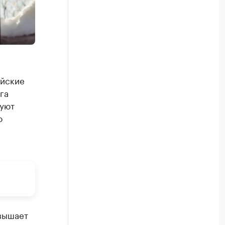
айские
га
руют
о
вышает