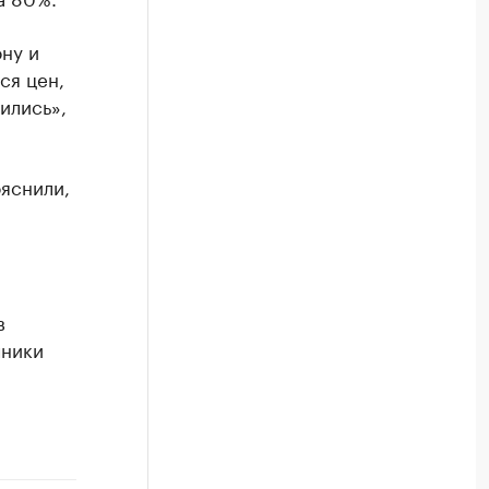
ну и
ся цен,
ились»,
яснили,
в
чники