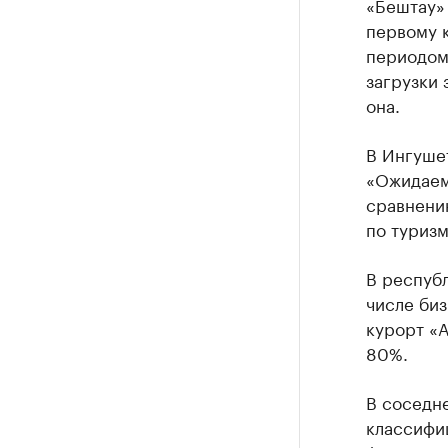
«Бештау» 
первому к
периодом]
загрузки 
она.
В Ингушет
«Ожидаем
сравнени
по туризм
В респуб
числе биз
курорт «А
80%.
В соседн
классифи