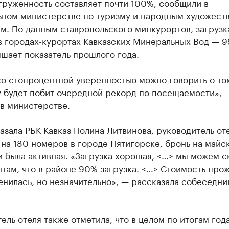
агруженность составляет почти 100%, сообщили в
ьном министерстве по туризму и народным художест
м. По данным ставропольского минкурортов, загрузк
в городах-курортах Кавказских Минеральных Вод — 9
шает показатель прошлого года.
о стопроцентной уверенностью можно говорить о том
у будет побит очередной рекорд по посещаемости», 
в министерстве.
азала РБК Кавказ Полина Литвинова, руководитель от
на 180 номеров в городе Пятигорске, бронь на майс
 была активная. «Загрузка хорошая, <…> мы можем с
там, что в районе 90% загрузка. <…> Стоимость про
енилась, но незначительно», — рассказала собеседни
ель отеля также отметила, что в целом по итогам года