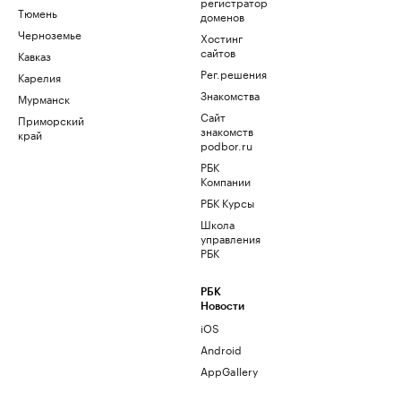
регистратор
Тюмень
доменов
Черноземье
Хостинг
сайтов
Кавказ
Рег.решения
Карелия
Знакомства
Мурманск
Сайт
Приморский
знакомств
край
podbor.ru
РБК
Компании
РБК Курсы
Школа
управления
РБК
РБК
Новости
iOS
Android
AppGallery