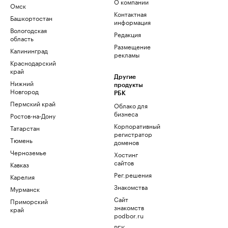
О компании
Омск
Контактная
Башкортостан
информация
Вологодская
Редакция
область
Размещение
Калининград
рекламы
Краснодарский
край
Другие
Нижний
продукты
Новгород
РБК
Пермский край
Облако для
бизнеса
Ростов-на-Дону
Корпоративный
Татарстан
регистратор
Тюмень
доменов
Черноземье
Хостинг
сайтов
Кавказ
Рег.решения
Карелия
Знакомства
Мурманск
Сайт
Приморский
знакомств
край
podbor.ru
РБК