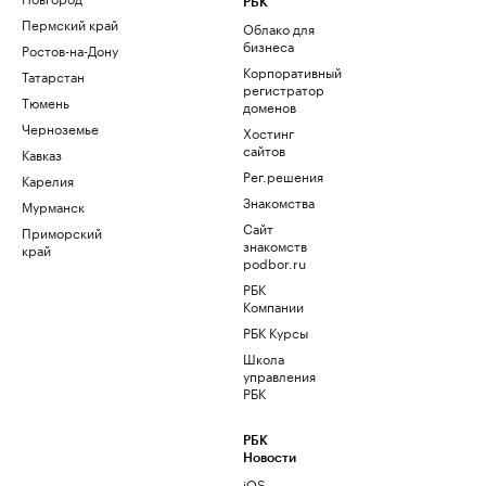
РБК
Пермский край
Облако для
бизнеса
Ростов-на-Дону
Корпоративный
Татарстан
регистратор
Тюмень
доменов
Черноземье
Хостинг
сайтов
Кавказ
Рег.решения
Карелия
Знакомства
Мурманск
Сайт
Приморский
знакомств
край
podbor.ru
РБК
Компании
РБК Курсы
Школа
управления
РБК
РБК
Новости
iOS