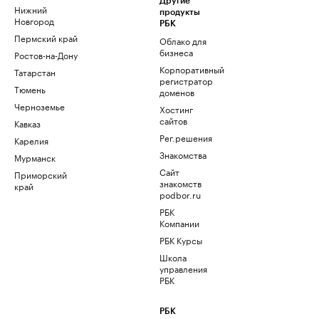
Другие
Нижний
продукты
Новгород
РБК
Пермский край
Облако для
бизнеса
Ростов-на-Дону
Корпоративный
Татарстан
регистратор
Тюмень
доменов
Черноземье
Хостинг
сайтов
Кавказ
Рег.решения
Карелия
Знакомства
Мурманск
Сайт
Приморский
знакомств
край
podbor.ru
РБК
Компании
РБК Курсы
Школа
управления
РБК
РБК