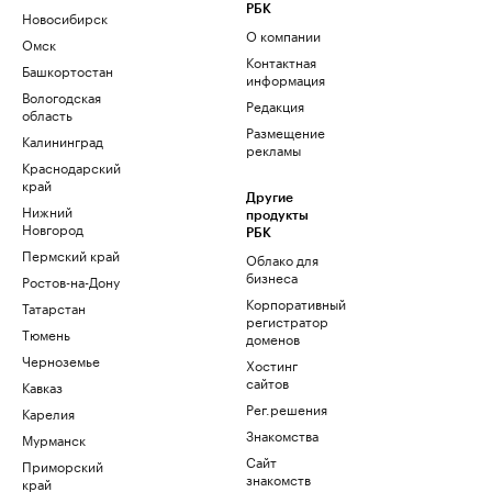
РБК
Новосибирск
О компании
Омск
Контактная
Башкортостан
информация
Вологодская
Редакция
область
Размещение
Калининград
рекламы
Краснодарский
край
Другие
Нижний
продукты
Новгород
РБК
Пермский край
Облако для
бизнеса
Ростов-на-Дону
Корпоративный
Татарстан
регистратор
Тюмень
доменов
Черноземье
Хостинг
сайтов
Кавказ
Рег.решения
Карелия
Знакомства
Мурманск
Сайт
Приморский
знакомств
край