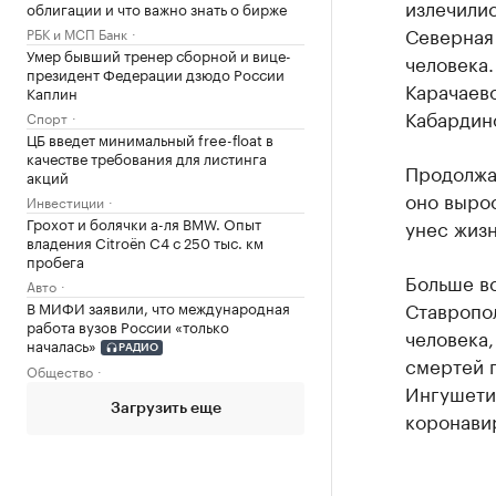
излечилис
облигации и что важно знать о бирже
Северная 
РБК и МСП Банк
Умер бывший тренер сборной и вице-
человека.
президент Федерации дзюдо России
Карачаево
Каплин
Кабардино
Спорт
ЦБ введет минимальный free-float в
качестве требования для листинга
Продолжае
акций
оно вырос
Инвестиции
Грохот и болячки а-ля BMW. Опыт
унес жизн
владения Citroёn C4 с 250 тыс. км
пробега
Больше в
Авто
Ставропол
В МИФИ заявили, что международная
работа вузов России «только
человека,
началась»
РАДИО
смертей п
Общество
Ингушети
Загрузить еще
коронавир