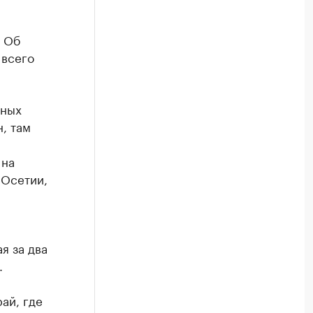
. Об
 всего
дных
, там
 на
 Осетии,
я за два
.
ай, где