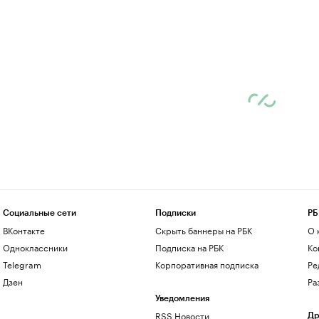
Социальные сети
Подписки
РБ
ВКонтакте
Скрыть баннеры на РБК
О 
Одноклассники
Подписка на РБК
Ко
Telegram
Корпоративная подписка
Ре
Дзен
Ра
Уведомления
RSS Новости
Др