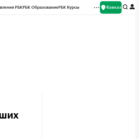
Кавказ
вления РБК
РБК Образование
РБК Курсы
рейтинги
Франшизы
Газета
Спецпроекты СПб
ты
вших