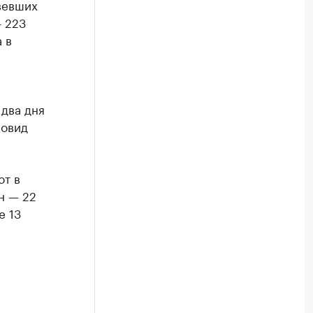
вевших
 223
 в
 два дня
ковид
ют в
н — 22
е 13