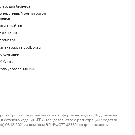
лако для бизнеса
рпоративный регистратор
менов
стинг сайтов
г.решения
акомства
йт знакомств podbor.ru
К Компании
К Курсы
ола управления РБК
регистрации средства массовой информации выдано Федеральной
и сетевого издания «РБК» (свидетельство о регистрации средства
ор) 03.12.2021 за номером ЭЛ №ФС77-82385) сопровождаются