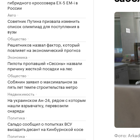
гибридного кроссовера EX-5 EM-i в
России
Авто
Советник Путина призвала изменить
список олимпиад для поступления в
вузы
Общество
Решетников назвал фактор, который
повлияет на экономический прогноз
Экономика
Пилоты пропавшей «Сессны» назвали
причину жесткой посадки на лес
Общество
Собянин заявил о максимальном за
пять лет темпе строительства метро
Недвижимость
На украинском Ан-24, рядом с которым
нашли взрывчатку, перевозили
снаряды
Политика
Сальдо сообщил о попытках ВСУ
высадить десант на Кинбурнской косе
Фото: Arkad
Политика