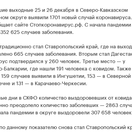
шие выходные 25 и 26 декабря в Северо-Кавказском
ом округе выявили 1701 новый случай коронавируса
бщает сайте Стопкоронавирус.рф. С начала пандемии
352 625 случаев заболевания.
традиционно стал Ставропольский край, где на выхо
лено 665 случаев заболевания. Вторым стал Дагестан
ус подтвердился у 260 человек. Третье место — у
-Балкарии, где нашли 191 человека с ковидом. Также
159 случаев выявили в Ингушетии, 153 — в Северной
ечне и 131 — в Карачаево-Черкесии.
ные дни в СКФО количество выздоровевших от ковида
нно преодолело количество заболевших — 2863 случа
чала пандемии в округе выздоровели 307 658 человек
о данному показателю снова стал Ставропольский кр