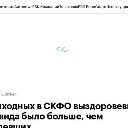
жимость
Autonews
РБК Компании
Телеканал
РБК Вино
Спорт
Школа упра
ипто
РБК Бизнес-среда
Дискуссионный клуб
Исследования
Кредитные 
Экономика
Бизнес
Технологии и медиа
Финансы
Рынок наличной валю
 в СКФО
ыходных в СКФО выздорове
овида было больше, чем
левших