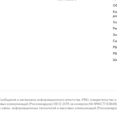
Об
Ко
до
Хо
Ре
Зн
Са
РБ
РБ
Шк
ения и материалы информационного агентства «РБК» (свидетельство о 
овых коммуникаций (Роскомнадзор) 09.12.2015 за номером ИА №ФС77-63848) 
 связи, информационных технологий и массовых коммуникаций (Роскомнадз