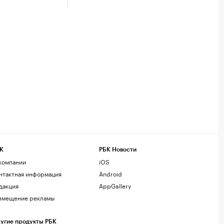
К
РБК Новости
компании
iOS
нтактная информация
Android
дакция
AppGallery
змещение рекламы
угие продукты РБК