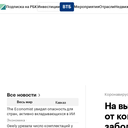
Подписка на РБК
Инвестиции
Мероприятия
Отрасли
Недви
РБК Life
Тренды
Визионеры
Национальные проекты
Город
Стиль
Кр
Конференции СПб
Спецпроекты
Проверка контрагентов
Политика
Коронавирус
Все новости
Кавказ
Весь мир
На в
The Economist увидел опасность для
стран, активно вкладывающихся в ИИ
от к
Экономика
Geely урезала число комплектаций у
забо