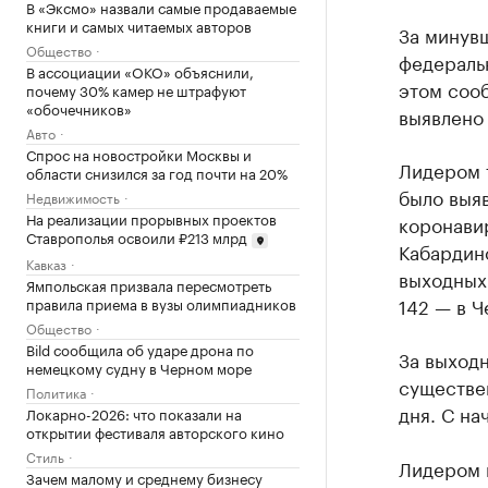
В «Эксмо» назвали самые продаваемые
книги и самых читаемых авторов
За минув
Общество
федеральн
В ассоциации «ОКО» объяснили,
этом соо
почему 30% камер не штрафуют
«обочечников»
выявлено 
Авто
Спрос на новостройки Москвы и
Лидером 
области снизился за год почти на 20%
было выяв
Недвижимость
На реализации прорывных проектов
коронавир
Ставрополья освоили ₽213 млрд
Кабардино
Кавказ
выходных 
Ямпольская призвала пересмотреть
142 — в Ч
правила приема в вузы олимпиадников
Общество
Bild сообщила об ударе дрона по
За выход
немецкому судну в Черном море
существе
Политика
дня. С на
Локарно-2026: что показали на
открытии фестиваля авторского кино
Стиль
Лидером п
Зачем малому и среднему бизнесу