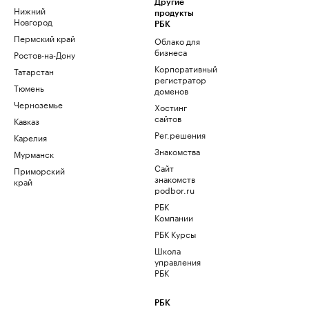
Другие
Нижний
продукты
Новгород
РБК
Пермский край
Облако для
бизнеса
Ростов-на-Дону
Корпоративный
Татарстан
регистратор
Тюмень
доменов
Черноземье
Хостинг
сайтов
Кавказ
Рег.решения
Карелия
Знакомства
Мурманск
Сайт
Приморский
знакомств
край
podbor.ru
РБК
Компании
РБК Курсы
Школа
управления
РБК
РБК