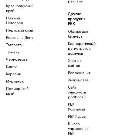
рекламы
Краснодарский
край
Другие
Нижний
продукты
Новгород
РБК
Пермский край
Облако для
бизнеса
Ростов-на-Дону
Корпоративный
Татарстан
регистратор
Тюмень
доменов
Черноземье
Хостинг
сайтов
Кавказ
Рег.решения
Карелия
Знакомства
Мурманск
Сайт
Приморский
знакомств
край
podbor.ru
РБК
Компании
РБК Курсы
Школа
управления
РБК