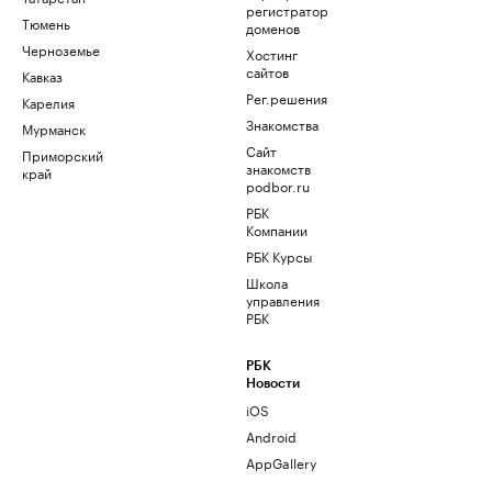
регистратор
Тюмень
доменов
Черноземье
Хостинг
сайтов
Кавказ
Рег.решения
Карелия
Знакомства
Мурманск
Сайт
Приморский
знакомств
край
podbor.ru
РБК
Компании
РБК Курсы
Школа
управления
РБК
РБК
Новости
iOS
Android
AppGallery