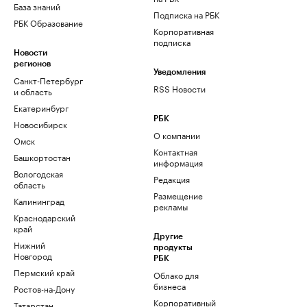
База знаний
Подписка на РБК
РБК Образование
Корпоративная
подписка
Новости
регионов
Уведомления
Санкт-Петербург
RSS Новости
и область
Екатеринбург
РБК
Новосибирск
О компании
Омск
Контактная
Башкортостан
информация
Вологодская
Редакция
область
Размещение
Калининград
рекламы
Краснодарский
край
Другие
Нижний
продукты
Новгород
РБК
Пермский край
Облако для
бизнеса
Ростов-на-Дону
Корпоративный
Татарстан