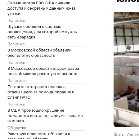
Экс-министра ВВС США лишили
доступа к секретным данным из-за
утечки
Политика
Шуваев сообщил о системе
оповещения, для которой не нужны
сеть и зарядка
Политика
В Московской области объявили
беспилотную опасность
Политика
В Московской области второй раз за
ночь объявили ракетную опасность
Политика
Пентагон отстранил генерала,
отвечавшего за помощь Украине и
фланг НАТО
Политика
В США произошло крушение
пожарного вертолета с двумя членами
экипажа
Общество
Ракетную опасность объявили в
Фото: Алекс
Московской области