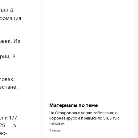
033-й
формация
овек. Из
рии, 8
ловек.
естане,
Материалы по теме
На Ставрополье число заболевших
ли 177
коронавирусом превысило 54,5 тыс.
человек
29 — в
Кавказ
во-