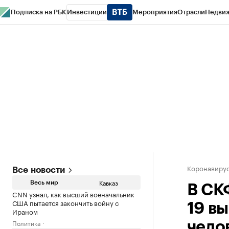
Подписка на РБК
Инвестиции
Мероприятия
Отрасли
Недви
РБК Life
Тренды
Визионеры
Национальные проекты
Город
Стиль
Кр
Конференции СПб
Спецпроекты
Проверка контрагентов
Политика
Коронавирус
Все новости
Кавказ
Весь мир
В СК
CNN узнал, как высший военачальник
США пытается закончить войну с
19 в
Ираном
Политика
чело