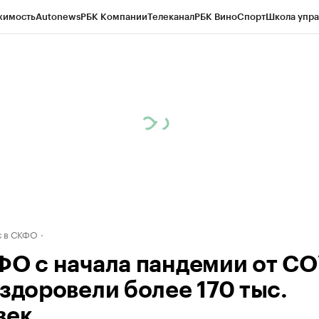
жимость
Autonews
РБК Компании
Телеканал
РБК Вино
Спорт
Школа упра
ипто
РБК Бизнес-среда
Дискуссионный клуб
Исследования
Кредитные 
Экономика
Бизнес
Технологии и медиа
Финансы
Рынок наличной валю
 в СКФО
ФО с начала пандемии от CO
ыздоровели более 170 тыс.
век