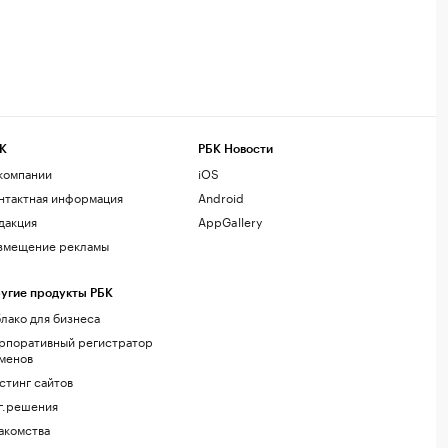
К
РБК Новости
компании
iOS
нтактная информация
Android
дакция
AppGallery
змещение рекламы
угие продукты РБК
лако для бизнеса
рпоративный регистратор
менов
стинг сайтов
г.решения
акомства