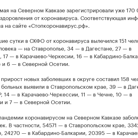
 мая на Северном Кавказе зарегистрировали уже 170 
ыздоровления от коронавируса. Соответствующая ин
а на сайте «Стопкоронавирус.рф».
ие сутки в СКФО от коронавируса вылечился 151 чел
ловека — на Ставрополье, 34 — в Дагестане, 27 — в
 17 — в Карачаево-Черкесии, 16 — в Кабардино-Балка
 и 6 — в Северной Осетии.
прирост новых заболевших в округе составил 158 че
 больных выявили в Ставропольском крае, 39 — в Даг
Р, 14 — в Карачаево-Черкессии, 11 — в Чечне, 10 — в
и и 7 — в Северной Осетии.
пандемии коронавирусом на Северном Кавказе заболе
ек. В частности, 54571 — в Ставропольском крае, 334
, 24270 — в Кабардино-Балкарии, 20395 — в Карачае