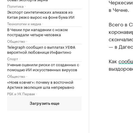
Черкесии,
Политика
в Чечне.
Экспорт синтетических алмазов из
Китая резко вырос на фоне бума ИИ
Всего в С
Технологии и медиа
В Чехии при нападении с ножом
коронавир
пострадали четыре человека
скончалис
Общество
— в Дагес
Telegraph сообщил о выплатах УЕФА
вероятной любовнице Инфантино
Спорт
Как
сообщ
Ученые оценили риски от созданных с
выздорове
помощью ИИ искусственных вирусов
Общество
«Ноев ковчег»: почему в восточной
Арктике эволюция шла непрерывно
РБК и УК Первая
Загрузить еще