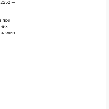
12252 —
в при
 них
и, один