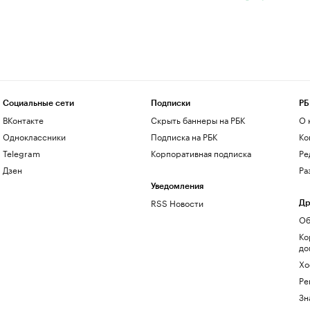
Социальные сети
Подписки
РБ
ВКонтакте
Скрыть баннеры на РБК
О 
Одноклассники
Подписка на РБК
Ко
Telegram
Корпоративная подписка
Ре
Дзен
Ра
Уведомления
RSS Новости
Др
Об
Ко
до
Хо
Ре
Зн