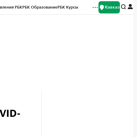
Кавказ
вления РБК
РБК Образование
РБК Курсы
рейтинги
Франшизы
Газета
Спецпроекты СПб
ты
VID-