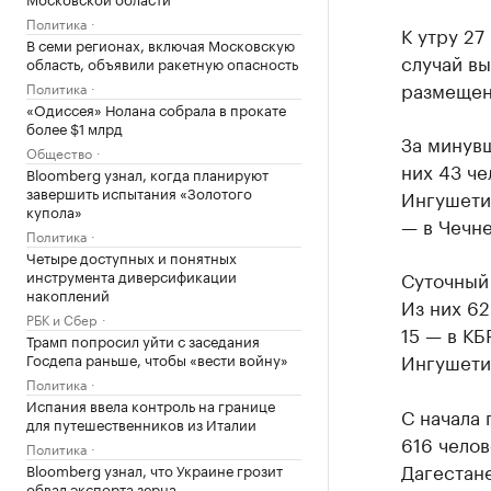
Политика
К утру 27
В семи регионах, включая Московскую
случай в
область, объявили ракетную опасность
размещен
Политика
«Одиссея» Нолана собрала в прокате
более $1 млрд
За минувш
Общество
них 43 че
Bloomberg узнал, когда планируют
завершить испытания «Золотого
Ингушети,
купола»
— в Чечне
Политика
Четыре доступных и понятных
инструмента диверсификации
Суточный 
накоплений
Из них 62
РБК и Сбер
15 — в КБ
Трамп попросил уйти с заседания
Ингушети
Госдепа раньше, чтобы «вести войну»
Политика
Испания ввела контроль на границе
С начала 
для путешественников из Италии
616 челов
Политика
Дагестане
Bloomberg узнал, что Украине грозит
обвал экспорта зерна