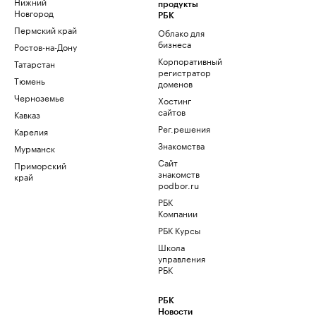
Нижний
продукты
Новгород
РБК
Пермский край
Облако для
бизнеса
Ростов-на-Дону
Корпоративный
Татарстан
регистратор
Тюмень
доменов
Черноземье
Хостинг
сайтов
Кавказ
Рег.решения
Карелия
Знакомства
Мурманск
Сайт
Приморский
знакомств
край
podbor.ru
РБК
Компании
РБК Курсы
Школа
управления
РБК
РБК
Новости