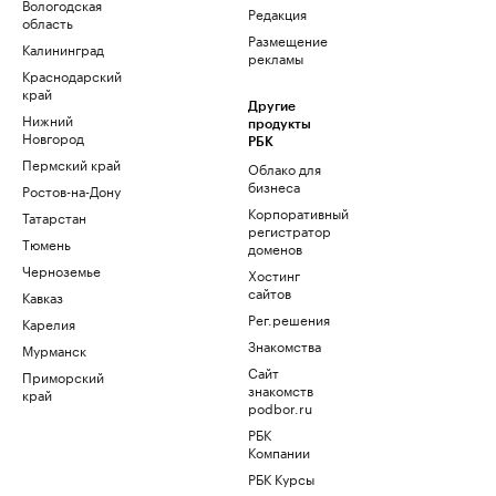
Вологодская
Редакция
область
Размещение
Калининград
рекламы
Краснодарский
край
Другие
Нижний
продукты
Новгород
РБК
Пермский край
Облако для
бизнеса
Ростов-на-Дону
Корпоративный
Татарстан
регистратор
Тюмень
доменов
Черноземье
Хостинг
сайтов
Кавказ
Рег.решения
Карелия
Знакомства
Мурманск
Сайт
Приморский
знакомств
край
podbor.ru
РБК
Компании
РБК Курсы