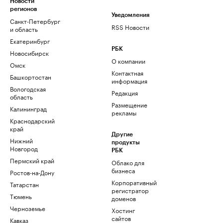
Новости
регионов
Уведомления
Санкт-Петербург
RSS Новости
и область
Екатеринбург
РБК
Новосибирск
О компании
Омск
Контактная
Башкортостан
информация
Вологодская
Редакция
область
Размещение
Калининград
рекламы
Краснодарский
край
Другие
Нижний
продукты
Новгород
РБК
Пермский край
Облако для
бизнеса
Ростов-на-Дону
Корпоративный
Татарстан
регистратор
Тюмень
доменов
Черноземье
Хостинг
сайтов
Кавказ