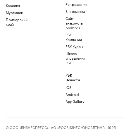
Рег.решения
Карелия
Знакомства
Мурманск
Сайт
Приморский
знакомств
край
podbor.ru
РБК
Компании
РБК Курсы
Школа
управления
РБК
РБК
Новости
iOS
Android
AppGallery
© ООО «БИЗНЕСПРЕСС», АО «РОСБИЗНЕСКОНСАЛТИНГ», 1995–