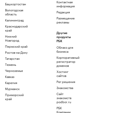
Контактная
Башкортостан
информация
Вологодская
Редакция
область
Размещение
Калининград
рекламы
Краснодарский
край
Другие
Нижний
продукты
Новгород
РБК
Пермский край
Облако для
бизнеса
Ростов-на-Дону
Корпоративный
Татарстан
регистратор
Тюмень
доменов
Черноземье
Хостинг
сайтов
Кавказ
Рег.решения
Карелия
Знакомства
Мурманск
Сайт
Приморский
знакомств
край
podbor.ru
РБК
Компании