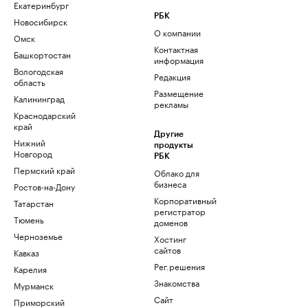
Екатеринбург
РБК
Новосибирск
О компании
Омск
Контактная
Башкортостан
информация
Вологодская
Редакция
область
Размещение
Калининград
рекламы
Краснодарский
край
Другие
Нижний
продукты
Новгород
РБК
Пермский край
Облако для
бизнеса
Ростов-на-Дону
Корпоративный
Татарстан
регистратор
Тюмень
доменов
Черноземье
Хостинг
сайтов
Кавказ
Рег.решения
Карелия
Знакомства
Мурманск
Сайт
Приморский