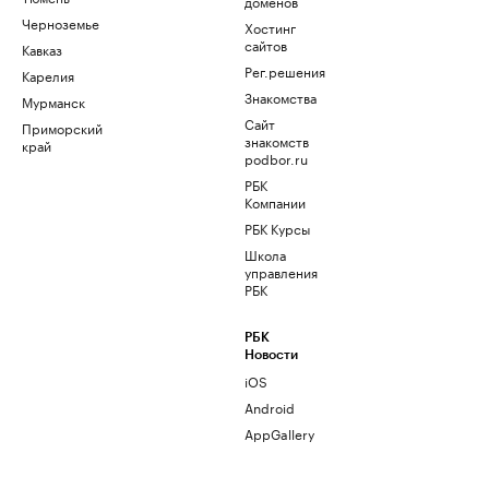
доменов
Черноземье
Хостинг
сайтов
Кавказ
Рег.решения
Карелия
Знакомства
Мурманск
Сайт
Приморский
знакомств
край
podbor.ru
РБК
Компании
РБК Курсы
Школа
управления
РБК
РБК
Новости
iOS
Android
AppGallery