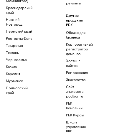
Калининград
рекламы
Краснодарский
край
Другие
Нижний
продукты
Новгород
РБК
Пермский край
Облако для
бизнеса
Ростов-на-Дону
Корпоративный
Татарстан
регистратор
Тюмень
доменов
Черноземье
Хостинг
сайтов
Кавказ
Рег.решения
Карелия
Знакомства
Мурманск
Сайт
Приморский
знакомств
край
podbor.ru
РБК
Компании
РБК Курсы
Школа
управления
РБК