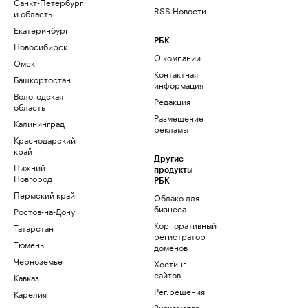
Санкт-Петербург
RSS Новости
и область
Екатеринбург
РБК
Новосибирск
О компании
Омск
Контактная
Башкортостан
информация
Вологодская
Редакция
область
Размещение
Калининград
рекламы
Краснодарский
край
Другие
Нижний
продукты
Новгород
РБК
Пермский край
Облако для
бизнеса
Ростов-на-Дону
Корпоративный
Татарстан
регистратор
Тюмень
доменов
Черноземье
Хостинг
сайтов
Кавказ
Рег.решения
Карелия
Знакомства