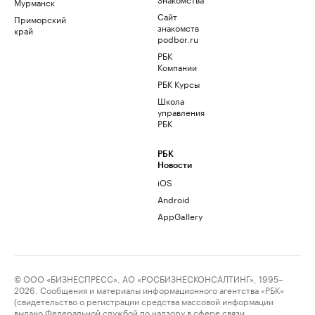
Мурманск
Сайт
Приморский
знакомств
край
podbor.ru
РБК
Компании
РБК Курсы
Школа
управления
РБК
РБК
Новости
iOS
Android
AppGallery
© ООО «БИЗНЕСПРЕСС», АО «РОСБИЗНЕСКОНСАЛТИНГ», 1995–
2026. Сообщения и материалы информационного агентства «РБК»
(свидетельство о регистрации средства массовой информации
выдано Федеральной службой по надзору в сфере связи,