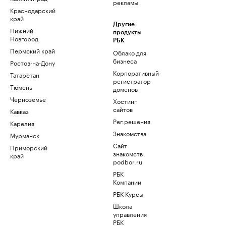
рекламы
Краснодарский
край
Другие
Нижний
продукты
Новгород
РБК
Пермский край
Облако для
бизнеса
Ростов-на-Дону
Корпоративный
Татарстан
регистратор
Тюмень
доменов
Черноземье
Хостинг
сайтов
Кавказ
Рег.решения
Карелия
Знакомства
Мурманск
Сайт
Приморский
знакомств
край
podbor.ru
РБК
Компании
РБК Курсы
Школа
управления
РБК