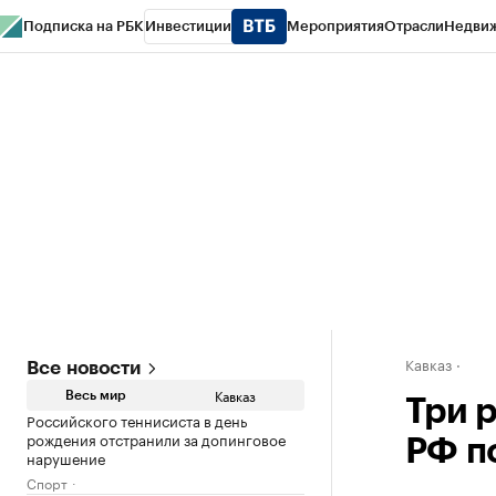
Подписка на РБК
Инвестиции
Мероприятия
Отрасли
Недви
РБК Life
Тренды
Визионеры
Национальные проекты
Город
Стиль
Кр
Конференции СПб
Спецпроекты
Проверка контрагентов
Политика
Кавказ
Все новости
Кавказ
Весь мир
Три 
Российского теннисиста в день
рождения отстранили за допинговое
РФ п
нарушение
Спорт