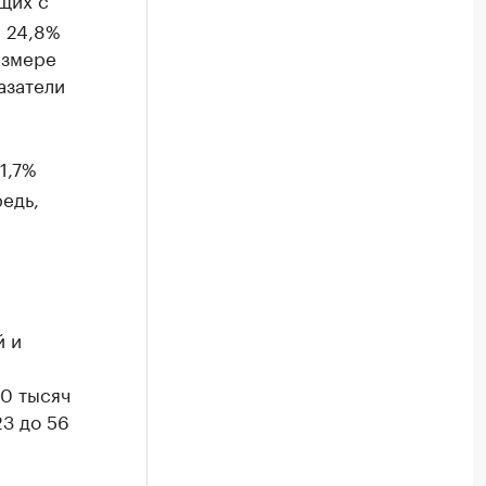
я 24,8%
азмере
азатели
1,7%
едь,
й и
00 тысяч
23 до 56