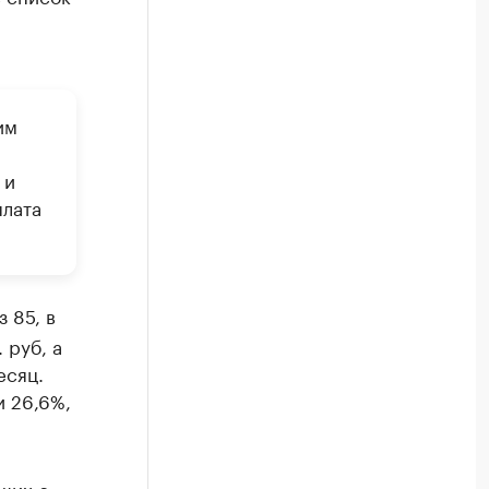
им
0
 и
плата
 85, в
 руб, а
есяц.
и 26,6%,
щих с