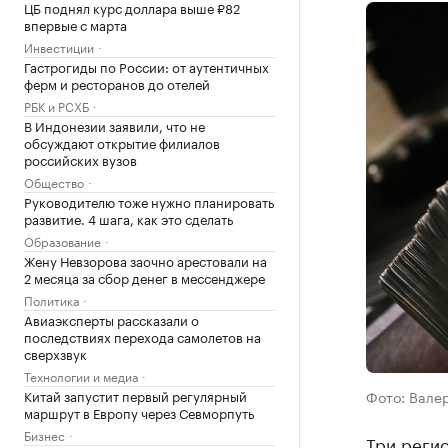
ЦБ поднял курс доллара выше ₽82
впервые с марта
Инвестиции
Гастрогиды по России: от аутентичных
ферм и ресторанов до отелей
РБК и РСХБ
В Индонезии заявили, что не
обсуждают открытие филиалов
российских вузов
Общество
Руководителю тоже нужно планировать
развитие. 4 шага, как это сделать
Образование
Жену Невзорова заочно арестовали на
2 месяца за сбор денег в мессенджере
Политика
Авиаэксперты рассказали о
последствиях перехода самолетов на
сверхзвук
Технологии и медиа
Китай запустит первый регулярный
Фото: Вале
маршрут в Европу через Севморпуть
Бизнес
Три регио