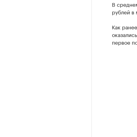
В среднем
рублей в 
Как ране
оказались
первое по