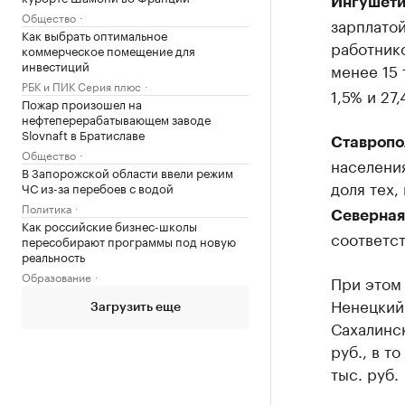
Ингушети
Общество
зарплатой
Как выбрать оптимальное
работник
коммерческое помещение для
инвестиций
менее 15 
РБК и ПИК Серия плюс
1,5% и 27
Пожар произошел на
нефтеперерабатывающем заводе
Slovnaft в Братиславе
Ставропо
Общество
населения
В Запорожской области ввели режим
доля тех,
ЧС из-за перебоев с водой
Политика
Северная
Как российские бизнес-школы
соответст
пересобирают программы под новую
реальность
Образование
При этом 
Ненецкий 
Загрузить еще
Сахалинск
руб., в т
тыс. руб.