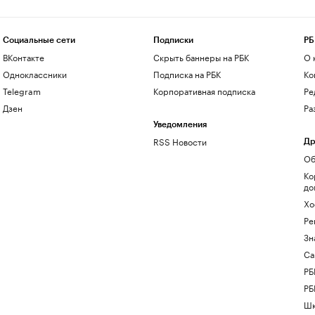
Социальные сети
Подписки
РБ
ВКонтакте
Скрыть баннеры на РБК
О 
Одноклассники
Подписка на РБК
Ко
Telegram
Корпоративная подписка
Ре
Дзен
Ра
Уведомления
RSS Новости
Др
Об
Ко
до
Хо
Ре
Зн
Са
РБ
РБ
Шк