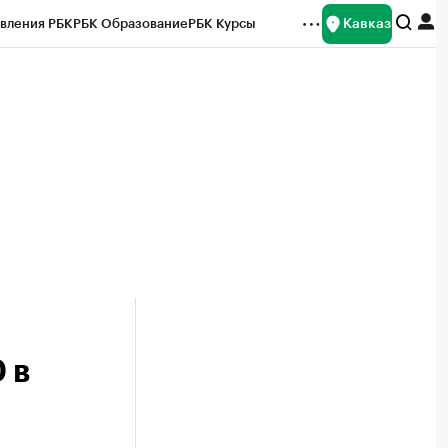
Кавказ
вления РБК
РБК Образование
РБК Курсы
рейтинги
Франшизы
Газета
Спецпроекты СПб
ты
 в