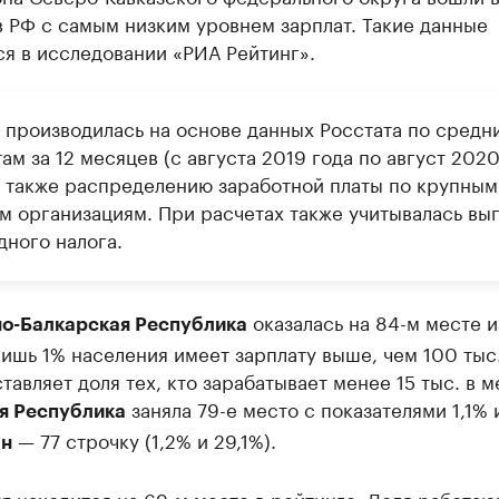
 РФ с самым низким уровнем зарплат. Такие данные
я в исследовании «РИА Рейтинг».
 производилась на основе данных Росстата по средн
ам за 12 месяцев (с августа 2019 года по август 202
 а также распределению заработной платы по крупным
м организациям. При расчетах также учитывалась вы
дного налога.
оказалась на 84-м месте из
о-Балкарская Республика
ишь 1% населения имеет зарплату выше, чем 100 тыс.
тавляет доля тех, кто зарабатывает менее 15 тыс. в м
заняла 79-е место с показателями 1,1% 
я Республика
— 77 строчку (1,2% и 29,1%).
ан
находится на 69-м месте в рейтинге. Доля работаю