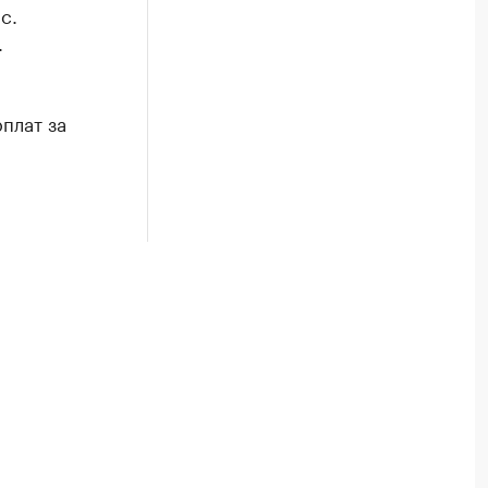
с.
.
плат за