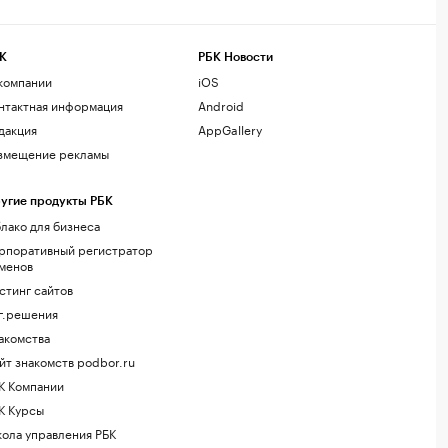
К
РБК Новости
компании
iOS
нтактная информация
Android
дакция
AppGallery
змещение рекламы
угие продукты РБК
лако для бизнеса
рпоративный регистратор
менов
стинг сайтов
г.решения
акомства
йт знакомств podbor.ru
К Компании
К Курсы
ола управления РБК