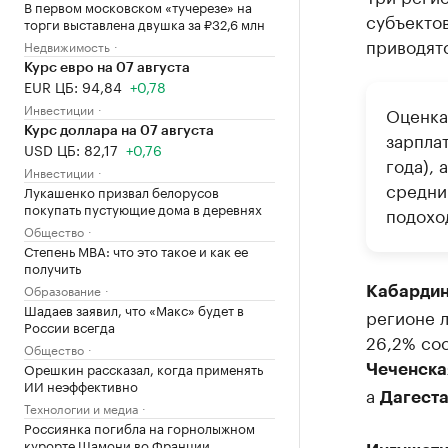
В первом московском «тучерезе» на
субъектов
торги выставлена двушка за ₽32,6 млн
приводятс
Недвижимость
Курс евро на 07 августа
EUR ЦБ: 94,84
+0,78
Инвестиции
Оценка
Курс доллара на 07 августа
зарплат
USD ЦБ: 82,17
+0,76
года),
Инвестиции
средни
Лукашенко призвал белорусов
покупать пустующие дома в деревнях
подохо
Общество
Степень MBA: что это такое и как ее
получить
Образование
Кабардин
Шадаев заявил, что «Макс» будет в
регионе л
России всегда
26,2% сос
Общество
Орешкин рассказал, когда применять
Чеченска
ИИ неэффективно
а
Дагест
Технологии и медиа
Россиянка погибла на горнолыжном
курорте Шамони во Франции