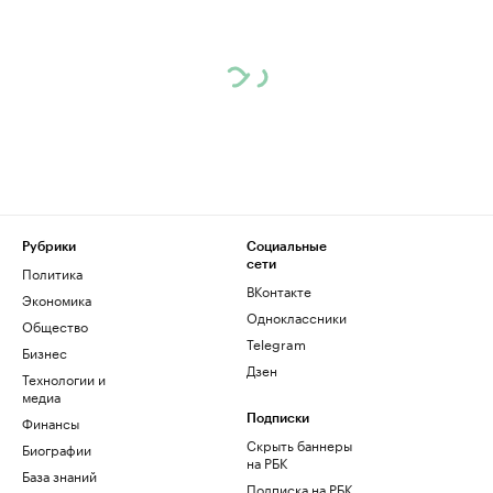
Рубрики
Социальные
сети
Политика
ВКонтакте
Экономика
Одноклассники
Общество
Telegram
Бизнес
Дзен
Технологии и
медиа
Финансы
Подписки
Скрыть баннеры
Биографии
на РБК
База знаний
Подписка на РБК