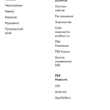
Черноземье
Хостинг
сайтов
Кавказ
Рег.решения
Карелия
Знакомства
Мурманск
Сайт
Приморский
знакомств
край
podbor.ru
РБК
Компании
РБК Курсы
Школа
управления
РБК
РБК
Новости
iOS
Android
AppGallery