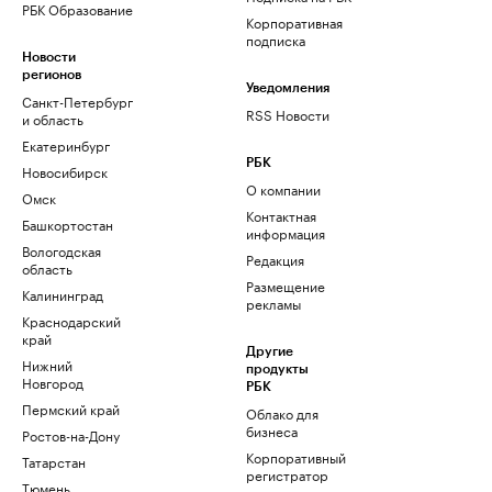
РБК Образование
Корпоративная
подписка
Новости
регионов
Уведомления
Санкт-Петербург
RSS Новости
и область
Екатеринбург
РБК
Новосибирск
О компании
Омск
Контактная
Башкортостан
информация
Вологодская
Редакция
область
Размещение
Калининград
рекламы
Краснодарский
край
Другие
Нижний
продукты
Новгород
РБК
Пермский край
Облако для
бизнеса
Ростов-на-Дону
Корпоративный
Татарстан
регистратор
Тюмень
доменов