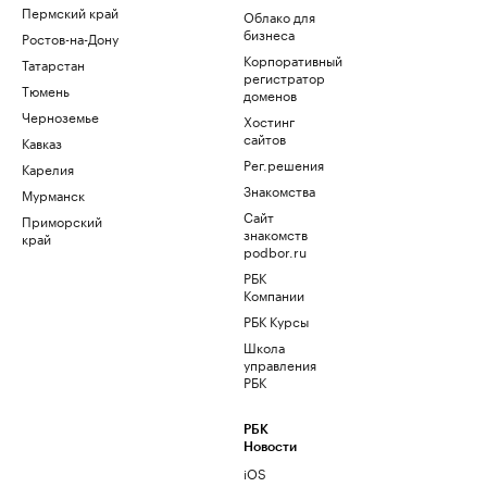
Пермский край
Облако для
бизнеса
Ростов-на-Дону
Корпоративный
Татарстан
регистратор
Тюмень
доменов
Черноземье
Хостинг
сайтов
Кавказ
Рег.решения
Карелия
Знакомства
Мурманск
Сайт
Приморский
знакомств
край
podbor.ru
РБК
Компании
РБК Курсы
Школа
управления
РБК
РБК
Новости
iOS