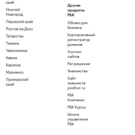
край
Другие
Нижний
продукты
Новгород
РБК
Пермский край
Облако для
бизнеса
Ростов-на-Дону
Корпоративный
Татарстан
регистратор
Тюмень
доменов
Черноземье
Хостинг
сайтов
Кавказ
Рег.решения
Карелия
Знакомства
Мурманск
Сайт
Приморский
знакомств
край
podbor.ru
РБК
Компании
РБК Курсы
Школа
управления
РБК