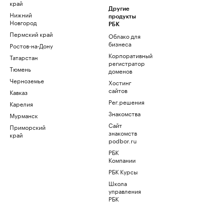
край
Другие
Нижний
продукты
Новгород
РБК
Пермский край
Облако для
бизнеса
Ростов-на-Дону
Корпоративный
Татарстан
регистратор
Тюмень
доменов
Черноземье
Хостинг
сайтов
Кавказ
Рег.решения
Карелия
Знакомства
Мурманск
Сайт
Приморский
знакомств
край
podbor.ru
РБК
Компании
РБК Курсы
Школа
управления
РБК