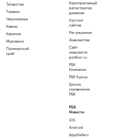
Корпоративный
Татарстан
регистратор
Тюмень
доменов
Черноземье
Хостинг
сайтов
Кавказ
Рег.решения
Карелия
Знакомства
Мурманск
Сайт
Приморский
знакомств
край
podbor.ru
РБК
Компании
РБК Курсы
Школа
управления
РБК
РБК
Новости
iOS
Android
AppGallery