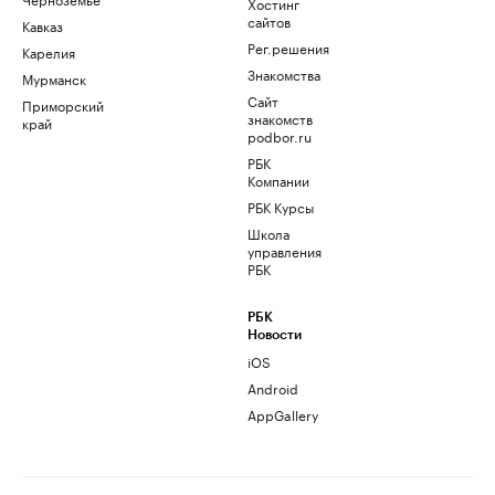
Хостинг
сайтов
Кавказ
Рег.решения
Карелия
Знакомства
Мурманск
Сайт
Приморский
знакомств
край
podbor.ru
РБК
Компании
РБК Курсы
Школа
управления
РБК
РБК
Новости
iOS
Android
AppGallery