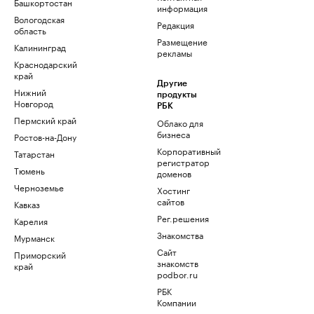
Башкортостан
информация
Вологодская
Редакция
область
Размещение
Калининград
рекламы
Краснодарский
край
Другие
Нижний
продукты
Новгород
РБК
Пермский край
Облако для
бизнеса
Ростов-на-Дону
Корпоративный
Татарстан
регистратор
Тюмень
доменов
Черноземье
Хостинг
сайтов
Кавказ
Рег.решения
Карелия
Знакомства
Мурманск
Сайт
Приморский
знакомств
край
podbor.ru
РБК
Компании