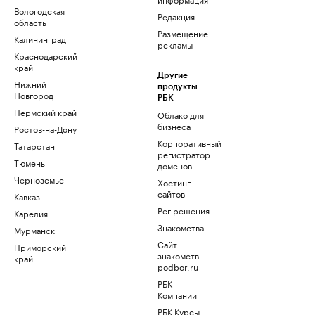
Вологодская
Редакция
область
Размещение
Калининград
рекламы
Краснодарский
край
Другие
Нижний
продукты
Новгород
РБК
Пермский край
Облако для
бизнеса
Ростов-на-Дону
Корпоративный
Татарстан
регистратор
Тюмень
доменов
Черноземье
Хостинг
сайтов
Кавказ
Рег.решения
Карелия
Знакомства
Мурманск
Сайт
Приморский
знакомств
край
podbor.ru
РБК
Компании
РБК Курсы