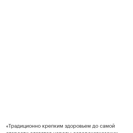
«Традиционно крепким здоровьем до самой
старости славятся народы северокавказских