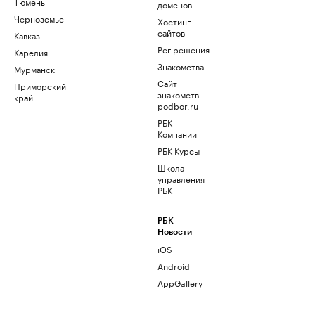
Тюмень
доменов
Черноземье
Хостинг
сайтов
Кавказ
Рег.решения
Карелия
Знакомства
Мурманск
Сайт
Приморский
знакомств
край
podbor.ru
РБК
Компании
РБК Курсы
Школа
управления
РБК
РБК
Новости
iOS
Android
AppGallery