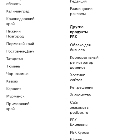
Редакция
область
Размещение
Калининград
рекламы
Краснодарский
край
Другие
Нижний
продукты
Новгород
РБК
Пермский край
Облако для
бизнеса
Ростов-на-Дону
Корпоративный
Татарстан
регистратор
Тюмень
доменов
Черноземье
Хостинг
сайтов
Кавказ
Рег.решения
Карелия
Знакомства
Мурманск
Сайт
Приморский
знакомств
край
podbor.ru
РБК
Компании
РБК Курсы
Школа