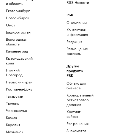
RSS Новости
и область
Екатеринбург
РБК
Новосибирск
О компании
Омск
Контактная
Башкортостан
информация
Вологодская
Редакция
область
Размещение
Калининград
рекламы
Краснодарский
край
Другие
Нижний
продукты
Новгород
РБК
Пермский край
Облако для
бизнеса
Ростов-на-Дону
Корпоративный
Татарстан
регистратор
Тюмень
доменов
Черноземье
Хостинг
сайтов
Кавказ
Рег.решения
Карелия
Знакомства
Мурманск