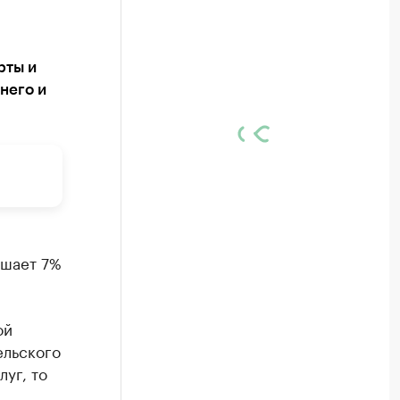
рты и
него и
ышает 7%
ой
ельского
уг, то