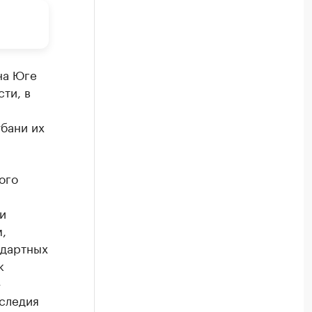
на Юге
ти, в
убани их
ого
и
,
ндартных
к
—
аследия