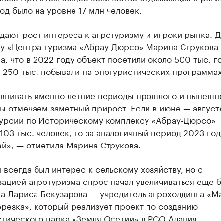
од было на уровне 17 млн человек.
дают рост интереса к агротуризму и игроки рынка. 
му «Центра туризма «Абрау-Дюрсо» Марина Струкова
а, что в 2022 году объект посетили около 500 тыс. го
 250 тыс. побывали на энотуристических программах
авнивать именно летние периоды прошлого и нынешн
мы отмечаем заметный прирост. Если в июне — август
курсии по Историческому комплексу «Абрау-Дюрсо»
103 тыс. человек, то за аналогичный период 2023 год
ей», — отметила Марина Струкова.
 всегда был интерес к сельскому хозяйству, но с
ацией агротуризма спрос начал увеличиваться еще 
ла Лариса Бекузарова — учредитель агрохолдинга «М
резка», который реализует проект по созданию
стического парка «Земля Осетии» в РСО-Алания.