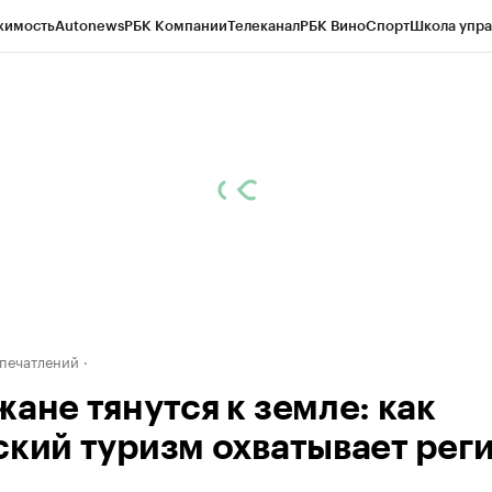
жимость
Autonews
РБК Компании
Телеканал
РБК Вино
Спорт
Школа упра
ипто
РБК Бизнес-среда
Дискуссионный клуб
Исследования
Кредитные 
Экономика
Бизнес
Технологии и медиа
Финансы
Рынок наличной валю
печатлений
жане тянутся к земле: как
ский туризм охватывает рег