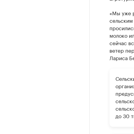
«Мы уже р
сельским 
просились
молоко ил
сейчас вс
ветер пер
Лариса Б
Сельск
органи
предус
сельск
сельск
до 30 т