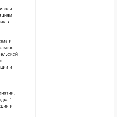
ивали.
кациям
й» в
зма и
альное
сельской
е
ции и
риятии.
ядка 1
кции и