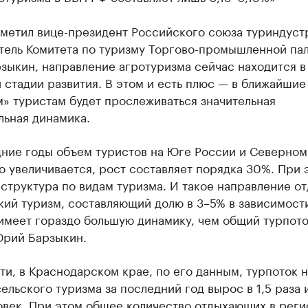
тметил вице-президент Российского союза туриндуст
тель Комитета по туризму Торгово-промышленной па
зыкин, направление агротуризма сейчас находится в
 стадии развития. В этом и есть плюс — в ближайшие
» туристам будет прослеживаться значительная
льная динамика.
дние годы объем туристов на Юге России и Северном
 увеличивается, рост составляет порядка 30%. При 
структура по видам туризма. И такое направление от
кий туризм, составляющий долю в 3–5% в зависимост
имеет гораздо большую динамику, чем общий турпото
Юрий Барзыкин.
ти, в Краснодарском крае, по его данным, турпоток н
ельского туризма за последний год вырос в 1,5 раза 
овек. При этом общее количество отдыхающих в реги