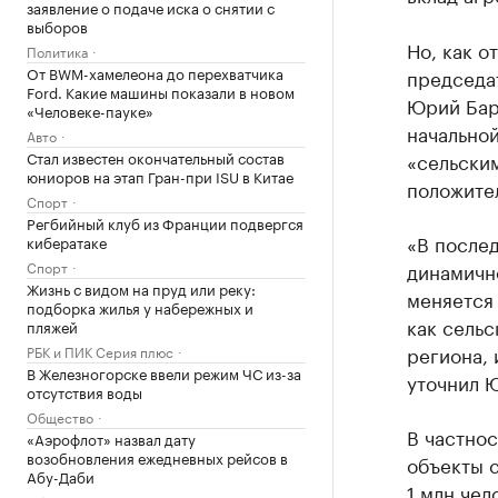
заявление о подаче иска о снятии с
выборов
Но, как о
Политика
От BWM-хамелеона до перехватчика
председа
Ford. Какие машины показали в новом
Юрий Бар
«Человеке-пауке»
начальной
Авто
Стал известен окончательный состав
«сельским
юниоров на этап Гран-при ISU в Китае
положите
Спорт
Регбийный клуб из Франции подвергся
«В после
кибератаке
Спорт
динамично
Жизнь с видом на пруд или реку:
меняется 
подборка жилья у набережных и
как сельс
пляжей
региона, 
РБК и ПИК Серия плюс
В Железногорске ввели режим ЧС из-за
уточнил 
отсутствия воды
Общество
В частнос
«Аэрофлот» назвал дату
возобновления ежедневных рейсов в
объекты с
Абу-Даби
1 млн чел