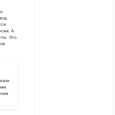
го
вод
тся
сии. А
кты. Это
ала
изни
ние
ения