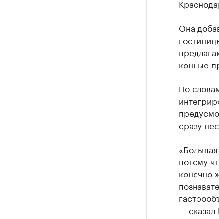
Краснода
Она добав
гостиницы
предлагаю
конные пр
По слова
интегрир
предусмо
сразу нес
«Большая
потому чт
конечно 
познават
гастрообъ
— сказал