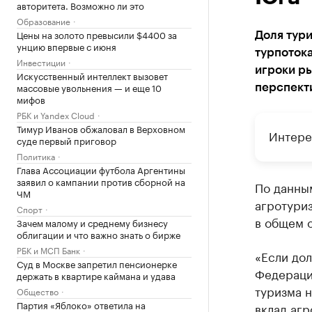
авторитета. Возможно ли это
Образование
Цены на золото превысили $4400 за
Доля тури
унцию впервые с июня
турпотока
Инвестиции
игроки ры
Искусственный интеллект вызовет
массовые увольнения — и еще 10
перспект
мифов
РБК и Yandex Cloud
Тимур Иванов обжаловал в Верховном
Интере
суде первый приговор
Политика
Глава Ассоциации футбола Аргентины
заявил о кампании против сборной на
По данны
ЧМ
агротуриз
Спорт
в общем о
Зачем малому и среднему бизнесу
облигации и что важно знать о бирже
РБК и МСП Банк
«Если до
Суд в Москве запретил пенсионерке
Федерации
держать в квартире каймана и удава
туризма н
Общество
Партия «Яблоко» ответила на
вклад агр