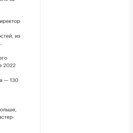
Директор
стей, из
.
его
е 2022
а — 130
больше,
астер-