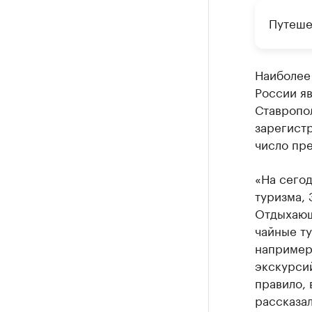
Путеше
Наиболее
России яв
Ставропо
зарегистр
число пр
«На сегод
туризма, 
Отдыхающ
чайные ту
например
экскурсий
правило, 
рассказал