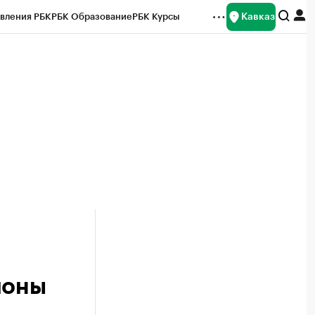
Кавказ
вления РБК
РБК Образование
РБК Курсы
рейтинги
Франшизы
Газета
Спецпроекты СПб
ты
ионы