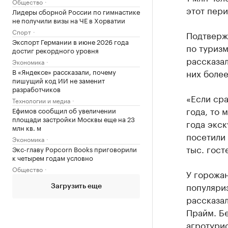
Общество
этот пери
Лидеры сборной России по гимнастике
не получили визы на ЧЕ в Хорватии
Спорт
Подтверж
Экспорт Германии в июне 2026 года
по туриз
достиг рекордного уровня
рассказал
Экономика
В «Яндексе» рассказали, почему
них более
пишущий код ИИ не заменит
разработчиков
«Если ср
Технологии и медиа
года, то 
Ефимов сообщил об увеличении
площади застройки Москвы еще на 23
года экс
млн кв. м
посетили 
Экономика
тыс. гост
Экс-главу Popcorn Books приговорили
к четырем годам условно
Общество
У горожан
популяриз
Загрузить еще
рассказа
Прайм. Бе
агротури