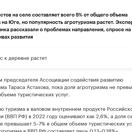
стов на селе составляет всего 5% от общего объема
 на Юге, но популярность агротуризма растет. Экспе
нка рассказали о проблемах направления, спросе на 
ивах развития
с к деревне растет
м председателя Ассоциации содействия развитию
ма Тараса Астахова, пока доля агротуризма не прев
бъеме туристических услуг.
лю туризма в валовом внутреннем продукте Российск
 (ВВП РФ) в 2022 году оценивают как 2,6%, а доля с
е превышает 5–7% в общем объеме туристических усл
отуризма в ВВП РФ составляет лишь 0,13–0,18%»