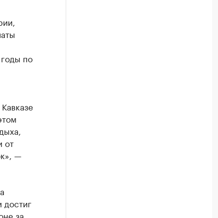
рии,
латы
 годы по
 Кавказе
этом
дыха,
и от
к», —
а
и достиг
оне за