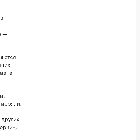
 и
о —
ляются
ющих
ма, а
ы,
моря, и,
 других
ории»,