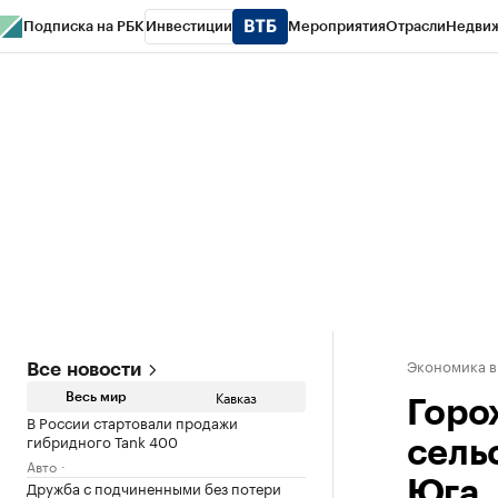
Подписка на РБК
Инвестиции
Мероприятия
Отрасли
Недви
РБК Life
Тренды
Визионеры
Национальные проекты
Город
Стиль
Кр
Конференции СПб
Спецпроекты
Проверка контрагентов
Политика
Экономика в
Все новости
Кавказ
Весь мир
Горо
В России стартовали продажи
гибридного Tank 400
сель
Авто
Дружба с подчиненными без потери
Юга