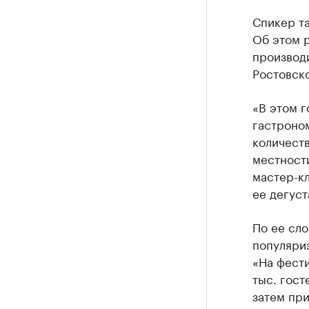
Спикер та
Об этом р
производ
Ростовско
«В этом г
гастроно
количеств
местности
мастер-к
ее дегуст
По ее сло
популяри
«На фести
тыс. гост
затем пр