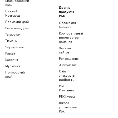
Краснодарский
край
Другие
Нижний
продукты
Новгород
РБК
Пермский край
Облако для
бизнеса
Ростов-на-Дону
Корпоративный
Татарстан
регистратор
Тюмень
доменов
Черноземье
Хостинг
сайтов
Кавказ
Рег.решения
Карелия
Знакомства
Мурманск
Сайт
Приморский
знакомств
край
podbor.ru
РБК
Компании
РБК Курсы
Школа
управления
РБК